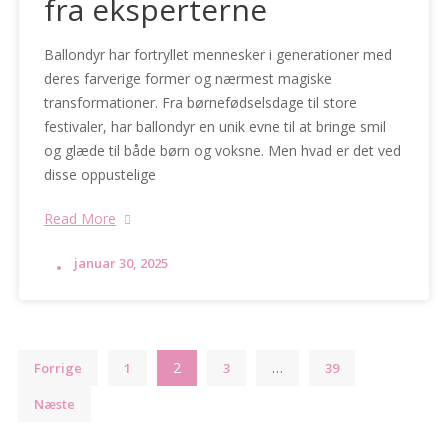
fra eksperterne
Ballondyr har fortryllet mennesker i generationer med
deres farverige former og nærmest magiske
transformationer. Fra børnefødselsdage til store
festivaler, har ballondyr en unik evne til at bringe smil
og glæde til både børn og voksne. Men hvad er det ved
disse oppustelige
Read More
januar 30, 2025
Indlægsinddeling
2
…
Forrige
1
3
39
Næste