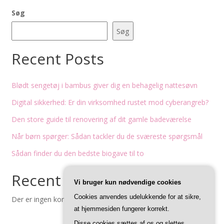
Søg
Søg
Recent Posts
Blødt sengetøj i bambus giver dig en behagelig nattesøvn
Digital sikkerhed: Er din virksomhed rustet mod cyberangreb?
Den store guide til renovering af dit gamle badeværelse
Når børn spørger: Sådan tackler du de sværeste spørgsmål
Sådan finder du den bedste biogave til to
Recent Comments
Vi bruger kun nødvendige cookies
Cookies anvendes udelukkende for at sikre,
Der er ingen kommentarer at vise.
at hjemmesiden fungerer korrekt.
Disse cookies sættes af os og slettes