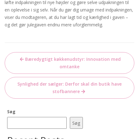
løfte indpakningen til nye højder og gøre selve udpakningen til
en oplevelse i sig selv. Når du gør dig umage med indpakningen,
viser du modtageren, at du har lagt tid og kærlighed i gaven –
og det gør julegaven endnu mere uforglemmelig.
Indlægsnavigation
Bæredygtigt køkkenudstyr: Innovation med
omtanke
Synlighed der sælger: Derfor skal din butik have
stofbannere
Søg
Søg