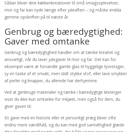
Sådan bliver dine køkkenkreationer til små smagsoplevelser,
mor og far kan nyde længe efter juleaften – og måske endda
gemme opskriften på til næste år.
Genbrug og bæredygtighed:
Gaver med omtanke
Genbrug og bæredygtighed handler om at tænke kreativt og
ansvarligt, når du laver julegaver til mor og far. Det kan for
eksempel være at forvandle gamle glas til hyggelige lysestager,
sy en taske af et smukt, men slidt stykke stof, eller lave smykker
af perler og knapper, du allerede har derhjemme.
Ved at genbruge materialer og tænke i bæredygtige løsninger
viser du ikke kun omtanke for miljøet, men også for dem, du
giver gaven til.
En gave med en historie eller et personligt præg bliver ofte
endnu mere værdifuld, og du kan med god samvittighed glæde
dine forældre med noget unikt, der både sparer ressourcer og