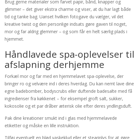
Brug gerne materialer som farvet papir, bånd, knapper og
glimmer – det giver ekstra charme og viser, at du har lagt både
tid og tanke bag. Uanset hvilken fotogave du vælger, vil det
kreative twist og den personlige indsats gøre gaven til noget,
mor og far aldrig glemmer – og som får en helt særlig plads i
hjemmet.
Håndlavede spa-oplevelser til
afslapning derhjemme
Forkæl mor og far med en hjemmelavet spa-oplevelse, der
bringer ro og velvære ind i deres hverdag. Du kan nemt lave dine
egne badebomber, bodyscrubs eller duftende badesalte med få
ingredienser fra køkkenet – for eksempel groft salt, sukker,
kokosolie og et par dråber æterisk olie efter deres yndlingsduft.
Pak dine kreationer smukt ind i glas med hjemmelavede
etiketter og måske en lille instruktion.
Tilføj eventuelt en blød vaskeklud eller et stearinlys for at gøre