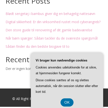
Recent Posts
Blødt sengetøj i bambus giver dig en behagelig nattesøvn
Digital sikkerhed: Er din virksomhed rustet mod cyberangreb?
Den store guide til renovering af dit gamle badeværelse
Når børn spørger: Sådan tackler du de sværeste spørgsmål
Sådan finder du den bedste biogave til to
Recent Comments
Vi bruger kun nødvendige cookies
Cookies anvendes udelukkende for at sikre,
Der er ingen kommentarer at vise.
at hjemmesiden fungerer korrekt.
Disse cookies sættes af os og slettes
automatisk, når din session slutter eller efter
kort tid.
© All Right Reserved
Feminine Style by
Acme Themes
OK