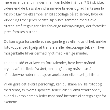
mere rørende end minder, man kan holde i hånden? Gå skridtet
videre end de klassiske indrammede billeder og lad fantasien få
frit spil: Lav for eksempel en billedcollage på et lærred, hvor du
klipper og limer jeres bedste øjeblikke sammen med sjove
citater, små tegninger eller farverige udsmykninger, der fortæller
jeres families historie.
Du kan også forvandle et sæt gamle glas eller krus til helt unikke
fotokopper ved hjælp af transfers eller decoupage-teknik – hver
morgenkaffe bliver dermed fyldt med kærlige minder.
En anden idé er at lave en fotokalender, hvor hver måned
prydes af et billede fra året, der er gået, og måske små
håndskrevne noter med sjove anekdoter eller kærlige hilsner.
Vil du gøre det ekstra personligt, kan du skabe en lille fotobog
med tema, fx “Vores sjoveste ferier” eller “Familietraditioner”,
hvor du kombinerer billeder med små historier eller tegninger fra
børnene.