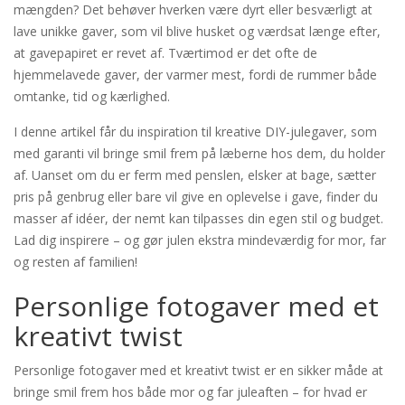
mængden? Det behøver hverken være dyrt eller besværligt at
lave unikke gaver, som vil blive husket og værdsat længe efter,
at gavepapiret er revet af. Tværtimod er det ofte de
hjemmelavede gaver, der varmer mest, fordi de rummer både
omtanke, tid og kærlighed.
I denne artikel får du inspiration til kreative DIY-julegaver, som
med garanti vil bringe smil frem på læberne hos dem, du holder
af. Uanset om du er ferm med penslen, elsker at bage, sætter
pris på genbrug eller bare vil give en oplevelse i gave, finder du
masser af idéer, der nemt kan tilpasses din egen stil og budget.
Lad dig inspirere – og gør julen ekstra mindeværdig for mor, far
og resten af familien!
Personlige fotogaver med et
kreativt twist
Personlige fotogaver med et kreativt twist er en sikker måde at
bringe smil frem hos både mor og far juleaften – for hvad er