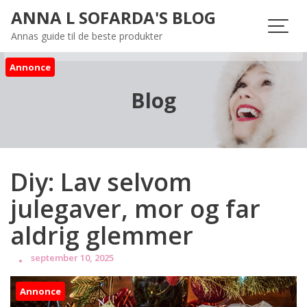
Skip
ANNA L SOFARDA'S BLOG
to
Annas guide til de beste produkter
content
Annonce
Blog
Diy: Lav selvom
julegaver, mor og far
aldrig glemmer
september 10, 2025
Annonce