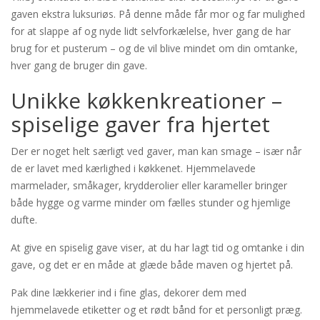
gaven ekstra luksuriøs. På denne måde får mor og far mulighed
for at slappe af og nyde lidt selvforkælelse, hver gang de har
brug for et pusterum – og de vil blive mindet om din omtanke,
hver gang de bruger din gave.
Unikke køkkenkreationer –
spiselige gaver fra hjertet
Der er noget helt særligt ved gaver, man kan smage – især når
de er lavet med kærlighed i køkkenet. Hjemmelavede
marmelader, småkager, krydderolier eller karameller bringer
både hygge og varme minder om fælles stunder og hjemlige
dufte.
At give en spiselig gave viser, at du har lagt tid og omtanke i din
gave, og det er en måde at glæde både maven og hjertet på.
Pak dine lækkerier ind i fine glas, dekorer dem med
hjemmelavede etiketter og et rødt bånd for et personligt præg.