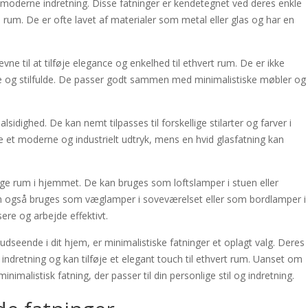
r moderne indretning. Disse fatninger er kendetegnet ved deres enkle
e rum. De er ofte lavet af materialer som metal eller glas og har en
vne til at tilføje elegance og enkelhed til ethvert rum. De er ikke
e og stilfulde. De passer godt sammen med minimalistiske møbler og
sidighed. De kan nemt tilpasses til forskellige stilarter og farver i
e et moderne og industrielt udtryk, mens en hvid glasfatning kan
llige rum i hjemmet. De kan bruges som loftslamper i stuen eller
 kan også bruges som væglamper i soveværelset eller som bordlamper i
sere og arbejde effektivt.
dseende i dit hjem, er minimalistiske fatninger et oplagt valg. Deres
 indretning og kan tilføje et elegant touch til ethvert rum. Uanset om
inimalistisk fatning, der passer til din personlige stil og indretning.