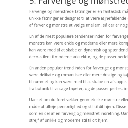
5. Farverige og mønstre
Farverige og mønstrede fatninger er en fantastisk måde
unikke fatninger er designet til at være iøjnefaldende 
af farver og mønstre at vælge imellem, så der er noge
En af de mest populære tendenser inden for farverig
mønstre kan være enkle og moderne eller mere komple
kan være med til at skabe en dynamisk og spændende
deco-stilen til moderne arkitektur, og de passer perf
En anden populær trend inden for farverige og mønst
være delikate og romantiske eller mere dristige og iø
til rummet og kan være med til at skabe en afslappet
fra botanik til vintage tapeter, og de passer perfekt 
Uanset om du foretrækker geometriske mønstre eller 
måde at tilføje personlighed og stil til dit hjem. Diss
som en del af en farverig og mønstret indretning. Uans
strejf af unikke og moderne stil til dit hjem.