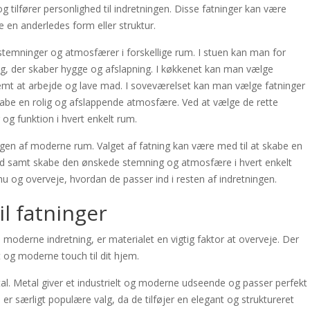
 og tilfører personlighed til indretningen. Disse fatninger kan være
e en anderledes form eller struktur.
 stemninger og atmosfærer i forskellige rum. I stuen kan man for
g, der skaber hygge og afslapning. I køkkenet kan man vælge
 nemt at arbejde og lave mad. I soveværelset kan man vælge fatninger
abe en rolig og afslappende atmosfære. Ved at vælge de rette
g funktion i hvert enkelt rum.
tningen af moderne rum. Valget af fatning kan være med til at skabe en
ed samt skabe den ønskede stemning og atmosfære i hvert enkelt
u og overveje, hvordan de passer ind i resten af indretningen.
il fatninger
n moderne indretning, er materialet en vigtig faktor at overveje. Der
dt og moderne touch til dit hjem.
tal. Metal giver et industrielt og moderne udseende og passer perfekt
l er særligt populære valg, da de tilføjer en elegant og struktureret