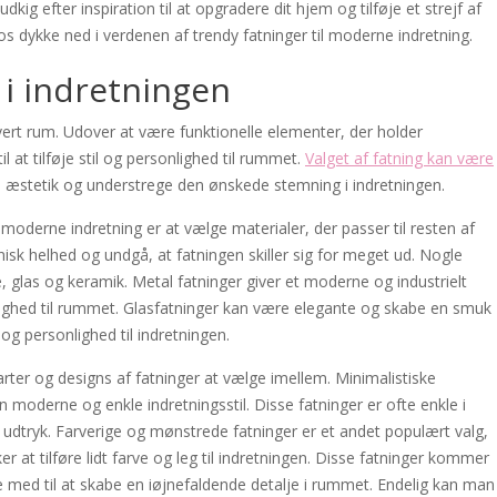
kig efter inspiration til at opgradere dit hjem og tilføje et strejf af
 os dykke ned i verdenen af trendy fatninger til moderne indretning.
 i indretningen
thvert rum. Udover at være funktionelle elementer, der holder
 at tilføje stil og personlighed til rummet.
Valget af fatning kan være
æstetik og understrege den ønskede stemning i indretningen.
 moderne indretning er at vælge materialer, der passer til resten af
k helhed og undgå, at fatningen skiller sig for meget ud. Nogle
æ, glas og keramik. Metal fatninger giver et moderne og industrielt
lighed til rummet. Glasfatninger kan være elegante og skabe en smuk
og personlighed til indretningen.
arter og designs af fatninger at vælge imellem. Minimalistiske
n moderne og enkle indretningsstil. Disse fatninger er ofte enkle i
ent udtryk. Farverige og mønstrede fatninger er et andet populært valg,
r at tilføre lidt farve og leg til indretningen. Disse fatninger kommer
e med til at skabe en iøjnefaldende detalje i rummet. Endelig kan man