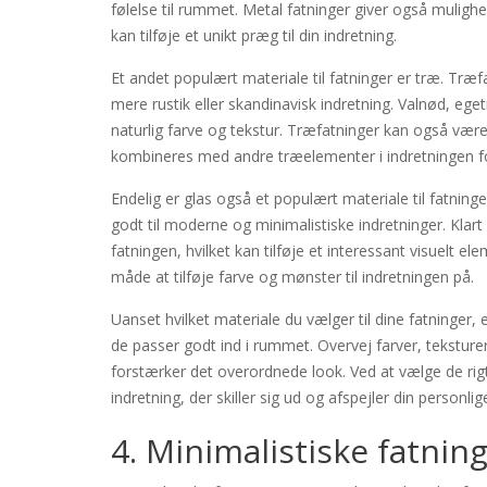
følelse til rummet. Metal fatninger giver også muligh
kan tilføje et unikt præg til din indretning.
Et andet populært materiale til fatninger er træ. Træf
mere rustik eller skandinavisk indretning. Valnød, ege
naturlig farve og tekstur. Træfatninger kan også væ
kombineres med andre træelementer i indretningen f
Endelig er glas også et populært materiale til fatning
godt til moderne og minimalistiske indretninger. Klart 
fatningen, hvilket kan tilføje et interessant visuelt
måde at tilføje farve og mønster til indretningen på.
Uanset hvilket materiale du vælger til dine fatninger, e
de passer godt ind i rummet. Overvej farver, teksture
forstærker det overordnede look. Ved at vælge de rigt
indretning, der skiller sig ud og afspejler din personlige 
4. Minimalistiske fatnin