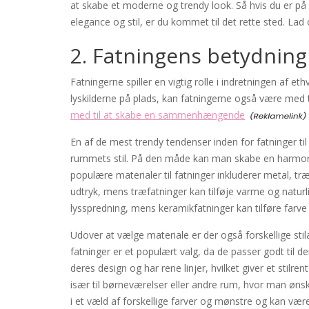
at skabe et moderne og trendy look. Så hvis du er på ud
elegance og stil, er du kommet til det rette sted. Lad
2. Fatningens betydning
Fatningerne spiller en vigtig rolle i indretningen af e
lyskilderne på plads, kan fatningerne også være med til
med til at skabe en sammenhængende
En af de mest trendy tendenser inden for fatninger til
rummets stil. På den måde kan man skabe en harmonis
populære materialer til fatninger inkluderer metal, tr
udtryk, mens træfatninger kan tilføje varme og natur
lysspredning, mens keramikfatninger kan tilføre farve 
Udover at vælge materiale er der også forskellige stil
fatninger er et populært valg, da de passer godt til de
deres design og har rene linjer, hvilket giver et stilr
især til børneværelser eller andre rum, hvor man ønske
i et væld af forskellige farver og mønstre og kan vær