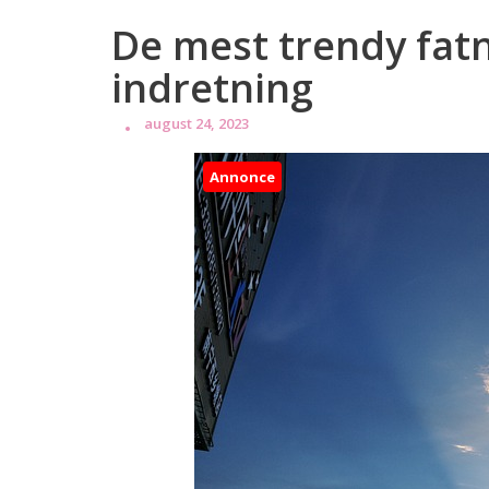
De mest trendy fat
indretning
august 24, 2023
Annonce