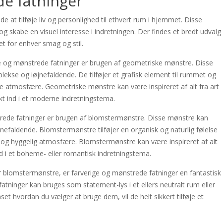
de fatninger
 at tilføje liv og personlighed til ethvert rum i hjemmet. Disse
og skabe en visuel interesse i indretningen. Der findes et bredt udvalg
t for enhver smag og stil.
e og mønstrede fatninger er brugen af geometriske mønstre. Disse
kse og iøjnefaldende. De tilføjer et grafisk element til rummet og
 atmosfære. Geometriske mønstre kan være inspireret af alt fra art
ekt ind i et moderne indretningstema.
rede fatninger er brugen af blomstermønstre. Disse mønstre kan
jnefaldende. Blomstermønstre tilføjer en organisk og naturlig følelse
 og hyggelig atmosfære. Blomstermønstre kan være inspireret af alt
ind i et boheme- eller romantisk indretningstema.
blomstermønstre, er farverige og mønstrede fatninger en fantastisk
e fatninger kan bruges som statement-lys i et ellers neutralt rum eller
et hvordan du vælger at bruge dem, vil de helt sikkert tilføje et