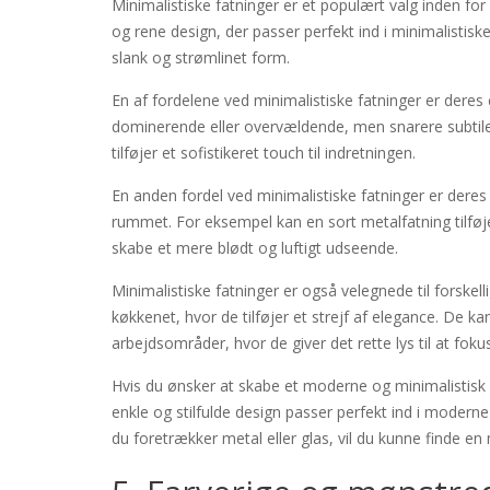
Minimalistiske fatninger er et populært valg inden fo
og rene design, der passer perfekt ind i minimalistisk
slank og strømlinet form.
En af fordelene ved minimalistiske fatninger er deres e
dominerende eller overvældende, men snarere subtil
tilføjer et sofistikeret touch til indretningen.
En anden fordel ved minimalistiske fatninger er deres al
rummet. For eksempel kan en sort metalfatning tilføj
skabe et mere blødt og luftigt udseende.
Minimalistiske fatninger er også velegnede til forske
køkkenet, hvor de tilføjer et strejf af elegance. De
arbejdsområder, hvor de giver det rette lys til at foku
Hvis du ønsker at skabe et moderne og minimalistisk u
enkle og stilfulde design passer perfekt ind i moderne
du foretrækker metal eller glas, vil du kunne finde en m