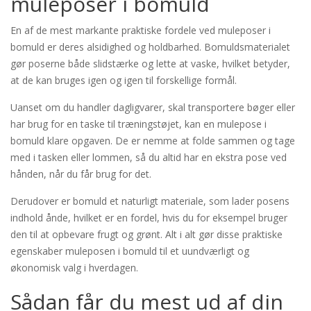
muleposer i bomuld
En af de mest markante praktiske fordele ved muleposer i
bomuld er deres alsidighed og holdbarhed. Bomuldsmaterialet
gør poserne både slidstærke og lette at vaske, hvilket betyder,
at de kan bruges igen og igen til forskellige formål.
Uanset om du handler dagligvarer, skal transportere bøger eller
har brug for en taske til træningstøjet, kan en mulepose i
bomuld klare opgaven. De er nemme at folde sammen og tage
med i tasken eller lommen, så du altid har en ekstra pose ved
hånden, når du får brug for det.
Derudover er bomuld et naturligt materiale, som lader posens
indhold ånde, hvilket er en fordel, hvis du for eksempel bruger
den til at opbevare frugt og grønt. Alt i alt gør disse praktiske
egenskaber muleposen i bomuld til et uundværligt og
økonomisk valg i hverdagen.
Sådan får du mest ud af din