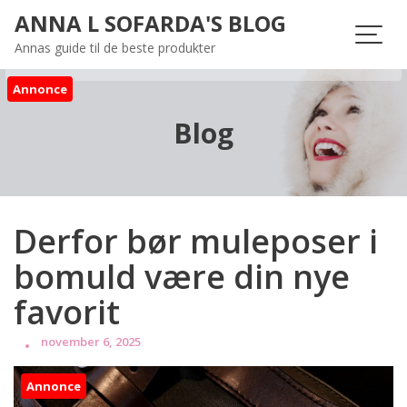
Skip
ANNA L SOFARDA'S BLOG
to
Annas guide til de beste produkter
content
Annonce
Blog
Derfor bør muleposer i
bomuld være din nye
favorit
november 6, 2025
Annonce