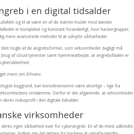
greb i en digital tidsalder
udviklet sig til at være en af de største trusler mod danske
billedet er komplekst og konstant foranderligt, hvor hackergrupper,
adig mere avancerede metoder til at udnytte sårbarheder.
 blot nogle af de angrebsformer, som virksomheder dagligt må
g og brug af cloud-tjenester samt hjemmearbejde, at angrebsfladen er
 cybersikkerhed.
et mere om Erhverv.
ologisk baggrund, kan konsekvenserne være alvorlige – lige fra
 på virksomhedens omdømme. Derfor er det afgørende, at virksomheder
deres risikoprofil i den digitale tidsalder.
danske virksomheder
deres egen sårbarhed over for cyberangreb. En af de mest udbredte
temer, hvilket gør det lettere for hackere at udnytte kendte