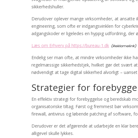
sikkerhedshuller.
Derudover oplever mange virksomheder, at ansatte i
engineering, som ofte er indgangsvinklen for cyberkr
adgangskoder er ligeledes en hyppig udfordring, der ø
Læs om Erhverv på https://bureau-1.dk
Endelig ser man ofte, at mindre virksomheder ikke ha
regelmæssige sikkerhedstjek, hvilket gør det svært a
nødvendigt at tage digital sikkerhed alvorligt – uanse
Strategier for forebygg
En effektiv strategi for forebyggelse og beredskab 
organisatoriske tiltag. Først og fremmest bør virk
firewall, antivirus og løbende patching af software, f
Derudover er det afgørende at udarbejde en klar bere
alligevel skulle lykkes.