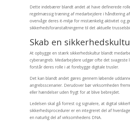
Dette indebærer blandt andet at have definerede roll
regelmæssig træning af medarbejdere i håndtering af
overvåge deres it-miljø for mistænkelig aktivitet og 
sikkerhedsforanstaltningerne til det aktuelle trusselsbi
Skab en sikkerhedskult
At opbygge en stærk sikkerhedskultur blandt medarb
cyberangreb. Medarbejdere udgør ofte det svageste led 
forstår deres rolle i at forebygge digitale trusler.
Det kan blandt andet gøres gennem løbende uddannelse
angrebsscenarier. Derudover bør virksomheden fremme
eller hændelser uden frygt for at blive bebrejdet.
Ledelsen skal gå forrest og signalere, at digital sik
sikkerhedsprocedurer er en integreret del af hverdage
en naturlig del af virksomhedens DNA.