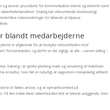
er og ansvar, procedurer for kommunikation internt og eksternt samt
 sikkerhedshændelser. Endelig bør virksomheder kontinuerligt
gennemføre risikovurderinger for løbende at tilpasse
llede.
ur blandt medarbejderne
ejderne er afgørende for at beskytte virksomheden mod
i forsvarskæden, og derfor er det vigtigt, at alle – uanset stilling –
, træning i at spotte phishing-mails og simulering af realistiske
 en kultur, hvor det er naturligt at rapportere mistænkelig adfærd
kerhed er et fælles ansvar, og at opmærksomhed på
n. På den måde bliver sikkerhed ikke blot et teknisk anliggende, men