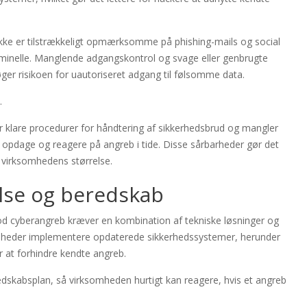
kke er tilstrækkeligt opmærksomme på phishing-mails og social
iminelle. Manglende adgangskontrol og svage eller genbrugte
ger risikoen for uautoriseret adgang til følsomme data.
.
r klare procedurer for håndtering af sikkerhedsbrud og mangler
t opdage og reagere på angreb i tide. Disse sårbarheder gør det
t virksomhedens størrelse.
else og beredskab
mod cyberangreb kræver en kombination af tekniske løsninger og
somheder implementere opdaterede sikkerhedssystemer, herunder
or at forhindre kendte angreb.
dskabsplan, så virksomheden hurtigt kan reagere, hvis et angreb