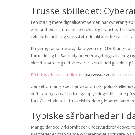
Trusselsbilledet: Cyberan
I en stadig mere digitaliseret verden har cyberangreb 
virksomheder – uanset størrelse og branche. Trussels
cyberkriminelle og statsstøttede aktører benytter st
Phishing, ransomware, datatyveri og DDoS-angreb er
forholde sig til. Samtidig betyder øget digitaliserin
blevet større, og det kræver et kontinuerligt fokus på
På https://husetklar.dk kan
du læse meg
Uanset om angrebet har økonomisk, politisk eller ide
driftstab og tab af fortrolige oplysninger til skade
forstår det aktuelle trusselsbillede og løbende vurderer 
Typiske sårbarheder i 
Mange danske virksomheder undervurderer desværre 
svagheder er manglende opdatering af software og sys