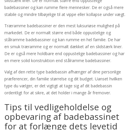
slidstærk liner. De er normalt større end oppustelige
badebassiner og kan rumme flere mennesker. De er også mere
stabile og mindre tilbøjelige til at vippe eller kollapse under vægt.
Træramme badebassiner er den mest luksuriøse mulighed på
markedet. De er normalt større end både oppustelige og
stålramme badebassiner og kan rumme en hel familie. De har
en smuk træramme og er normalt dækket af en slidstærk liner.
De er også mere holdbare end oppustelige badebassiner og har
en mere solid konstruktion end stålramme badebassiner.
Valg af den rette type badebassin afhænger af dine personlige
præferencer, din familie størrelse og dit budget. Uanset hvilken
type du vælger, er det vigtigt at tage sig af dit badebassin
ordentligt for at sikre, at det holder i mange år fremover.
Tips til vedligeholdelse og
opbevaring af badebassinet
for at forlænge dets levetid