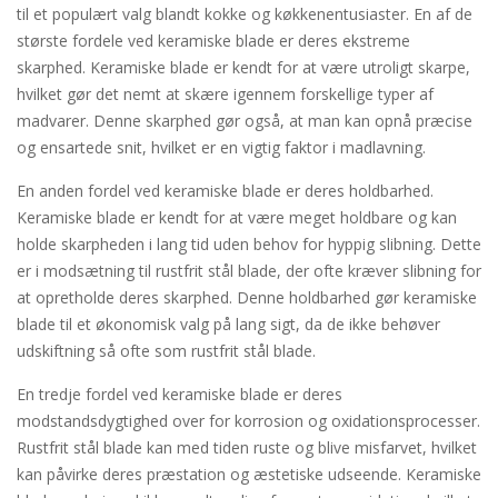
til et populært valg blandt kokke og køkkenentusiaster. En af de
største fordele ved keramiske blade er deres ekstreme
skarphed. Keramiske blade er kendt for at være utroligt skarpe,
hvilket gør det nemt at skære igennem forskellige typer af
madvarer. Denne skarphed gør også, at man kan opnå præcise
og ensartede snit, hvilket er en vigtig faktor i madlavning.
En anden fordel ved keramiske blade er deres holdbarhed.
Keramiske blade er kendt for at være meget holdbare og kan
holde skarpheden i lang tid uden behov for hyppig slibning. Dette
er i modsætning til rustfrit stål blade, der ofte kræver slibning for
at opretholde deres skarphed. Denne holdbarhed gør keramiske
blade til et økonomisk valg på lang sigt, da de ikke behøver
udskiftning så ofte som rustfrit stål blade.
En tredje fordel ved keramiske blade er deres
modstandsdygtighed over for korrosion og oxidationsprocesser.
Rustfrit stål blade kan med tiden ruste og blive misfarvet, hvilket
kan påvirke deres præstation og æstetiske udseende. Keramiske