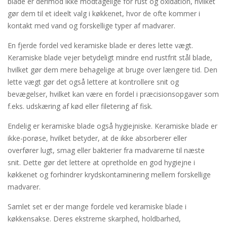
blade er derimod ikke modtagelige for rust og oxidation, hvilket
gør dem til et ideelt valg i køkkenet, hvor de ofte kommer i
kontakt med vand og forskellige typer af madvarer.
En fjerde fordel ved keramiske blade er deres lette vægt.
Keramiske blade vejer betydeligt mindre end rustfrit stål blade,
hvilket gør dem mere behagelige at bruge over længere tid. Den
lette vægt gør det også lettere at kontrollere snit og
bevægelser, hvilket kan være en fordel i præcisionsopgaver som
f.eks. udskæring af kød eller filetering af fisk.
Endelig er keramiske blade også hygiejniske. Keramiske blade er
ikke-porøse, hvilket betyder, at de ikke absorberer eller
overfører lugt, smag eller bakterier fra madvarerne til næste
snit. Dette gør det lettere at opretholde en god hygiejne i
køkkenet og forhindrer krydskontaminering mellem forskellige
madvarer.
Samlet set er der mange fordele ved keramiske blade i
køkkensakse. Deres ekstreme skarphed, holdbarhed,