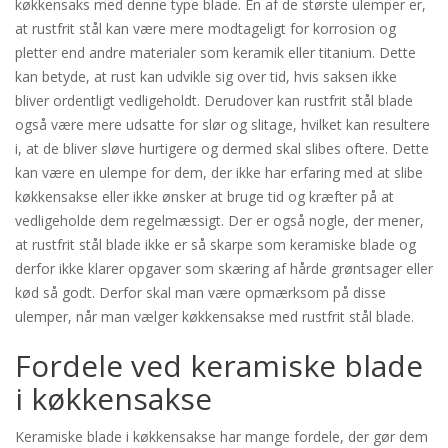
køkkensaks med denne type blade. En af de største ulemper er,
at rustfrit stål kan være mere modtageligt for korrosion og
pletter end andre materialer som keramik eller titanium. Dette
kan betyde, at rust kan udvikle sig over tid, hvis saksen ikke
bliver ordentligt vedligeholdt. Derudover kan rustfrit stål blade
også være mere udsatte for slør og slitage, hvilket kan resultere
i, at de bliver sløve hurtigere og dermed skal slibes oftere. Dette
kan være en ulempe for dem, der ikke har erfaring med at slibe
køkkensakse eller ikke ønsker at bruge tid og kræfter på at
vedligeholde dem regelmæssigt. Der er også nogle, der mener,
at rustfrit stål blade ikke er så skarpe som keramiske blade og
derfor ikke klarer opgaver som skæring af hårde grøntsager eller
kød så godt. Derfor skal man være opmærksom på disse
ulemper, når man vælger køkkensakse med rustfrit stål blade.
Fordele ved keramiske blade
i køkkensakse
Keramiske blade i køkkensakse har mange fordele, der gør dem