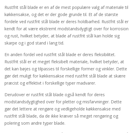
Rustfrit stål blade er en af de mest populære valg af materiale til
køkkensakse, og det er der gode grunde til. Et af de største
fordele ved rustfrit stål blade er deres holdbarhed. Rustfrit stål er
kendt for at være ekstremt modstandsdygtigt over for korrosion
og rust, hvilket betyder, at blade af rustfrit stål kan holde sig
skarpe og i god stand i lang tid.
En anden fordel ved rustfrit stål blade er deres fleksibilitet.
Rustfrit stål er et meget fleksibelt materiale, hvilket betyder, at
det kan bøjes og tilpasses til forskellige former og vinkler. Dette
gør det muligt for køkkensakse med rustfrit stål blade at skære
præcist og effektivt i forskellige typer madvarer.
Derudover er rustfrit stål blade også kendt for deres
modstandsdygtighed over for pletter og misfarvninger. Dette
gør det lettere at rengøre og vedligeholde køkkensakse med
rustfrit stål blade, da de ikke kræver så meget rengøring og
polering som andre typer blade.