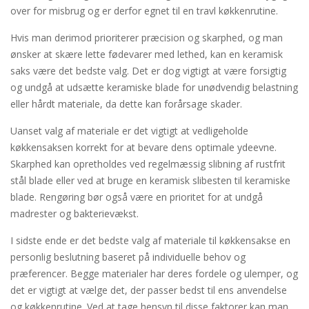
over for misbrug og er derfor egnet til en travl køkkenrutine.
Hvis man derimod prioriterer præcision og skarphed, og man
ønsker at skære lette fødevarer med lethed, kan en keramisk
saks være det bedste valg. Det er dog vigtigt at være forsigtig
og undgå at udsætte keramiske blade for unødvendig belastning
eller hårdt materiale, da dette kan forårsage skader.
Uanset valg af materiale er det vigtigt at vedligeholde
køkkensaksen korrekt for at bevare dens optimale ydeevne.
Skarphed kan opretholdes ved regelmæssig slibning af rustfrit
stål blade eller ved at bruge en keramisk slibesten til keramiske
blade. Rengøring bør også være en prioritet for at undgå
madrester og bakterievækst.
I sidste ende er det bedste valg af materiale til køkkensakse en
personlig beslutning baseret på individuelle behov og
præferencer. Begge materialer har deres fordele og ulemper, og
det er vigtigt at vælge det, der passer bedst til ens anvendelse
og køkkenrutine. Ved at tage hensyn til disse faktorer kan man