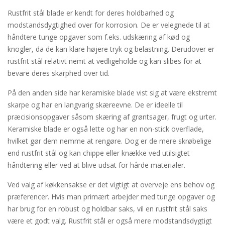
Rustfrit stål blade er kendt for deres holdbarhed og
modstandsdygtighed over for korrosion. De er velegnede til at
håndtere tunge opgaver som f.eks. udskæring af kød og
knogler, da de kan klare højere tryk og belastning. Derudover er
rustfrit stål relativt nemt at vedligeholde og kan slibes for at
bevare deres skarphed over tid.
På den anden side har keramiske blade vist sig at være ekstremt
skarpe og har en langvarig skæreevne. De er ideelle til
præcisionsopgaver såsom skæring af grøntsager, frugt og urter.
Keramiske blade er også lette og har en non-stick overflade,
hvilket gør dem nemme at rengøre. Dog er de mere skrøbelige
end rustfrit stål og kan chippe eller knække ved utilsigtet
håndtering eller ved at blive udsat for hårde materialer.
Ved valg af køkkensakse er det vigtigt at overveje ens behov og
præferencer. Hvis man primært arbejder med tunge opgaver og
har brug for en robust og holdbar saks, vil en rustfrit stål saks
være et godt valg. Rustfrit stål er også mere modstandsdygtigt