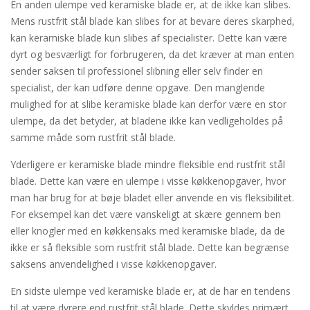
En anden ulempe ved keramiske blade er, at de ikke kan slibes.
Mens rustfrit stål blade kan slibes for at bevare deres skarphed,
kan keramiske blade kun slibes af specialister. Dette kan være
dyrt og besværligt for forbrugeren, da det kræver at man enten
sender saksen til professionel slibning eller selv finder en
specialist, der kan udføre denne opgave. Den manglende
mulighed for at slibe keramiske blade kan derfor være en stor
ulempe, da det betyder, at bladene ikke kan vedligeholdes på
samme måde som rustfrit stål blade.
Yderligere er keramiske blade mindre fleksible end rustfrit stål
blade. Dette kan være en ulempe i visse køkkenopgaver, hvor
man har brug for at bøje bladet eller anvende en vis fleksibilitet.
For eksempel kan det være vanskeligt at skære gennem ben
eller knogler med en køkkensaks med keramiske blade, da de
ikke er så fleksible som rustfrit stål blade. Dette kan begrænse
saksens anvendelighed i visse køkkenopgaver.
En sidste ulempe ved keramiske blade er, at de har en tendens
til at være dyrere end rustfrit stål blade. Dette skyldes primært