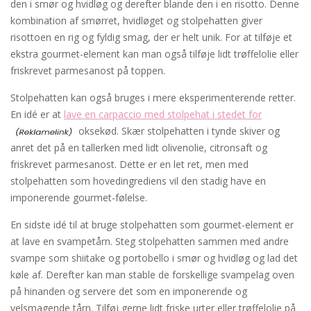
den i smør og hvidløg og derefter blande den i en risotto. Denne
kombination af smørret, hvidløget og stolpehatten giver
risottoen en rig og fyldig smag, der er helt unik. For at tilføje et
ekstra gourmet-element kan man også tilføje lidt trøffelolie eller
friskrevet parmesanost på toppen.
Stolpehatten kan også bruges i mere eksperimenterende retter.
En idé er at
lave en carpaccio med stolpehat i stedet for
oksekød. Skær stolpehatten i tynde skiver og
anret det på en tallerken med lidt olivenolie, citronsaft og
friskrevet parmesanost. Dette er en let ret, men med
stolpehatten som hovedingrediens vil den stadig have en
imponerende gourmet-følelse.
En sidste idé til at bruge stolpehatten som gourmet-element er
at lave en svampetårn. Steg stolpehatten sammen med andre
svampe som shiitake og portobello i smør og hvidløg og lad det
køle af. Derefter kan man stable de forskellige svampelag oven
på hinanden og servere det som en imponerende og
velsmagende tårn. Tilføj gerne lidt friske urter eller trøffelolie på