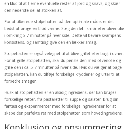
en klud til at fjerne eventuelle rester af jord og snavs, og skær
den nederste del af stokken af.
For at tilberede stolpehatten på den optimale måde, er det
bedst at bruge en blød varme. Steg den let i smør eller olivenolie
i omkring 5-7 minutter på hver side. Dette vil bevare svampens
konsistens, og samtidig give den en lækker smag.
Stolpehatten er også velegnet til at blive grillet eller bagt i ovnen.
For at grille stolpehatten, skal du pensle den med olivenolie og
grille den i ca. 5-7 minutter på hver side. Hvis du vælger at bage
stolpehatten, kan du tilføje forskellige krydderier og urter til at
forbedre smagen.
Husk at stolpehatten er en alsidig ingrediens, der kan bruges i
forskellige retter, fra pastaretter til suppe og salater. Brug din
fantasi og eksperimenter med forskellige ingredienser for at
skabe den perfekte ret med stolpehatten som hovedingrediens.
Konklusion og opsummering