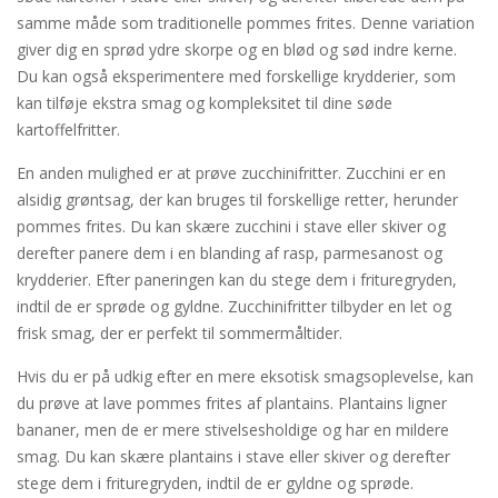
samme måde som traditionelle pommes frites. Denne variation
giver dig en sprød ydre skorpe og en blød og sød indre kerne.
Du kan også eksperimentere med forskellige krydderier, som
kan tilføje ekstra smag og kompleksitet til dine søde
kartoffelfritter.
En anden mulighed er at prøve zucchinifritter. Zucchini er en
alsidig grøntsag, der kan bruges til forskellige retter, herunder
pommes frites. Du kan skære zucchini i stave eller skiver og
derefter panere dem i en blanding af rasp, parmesanost og
krydderier. Efter paneringen kan du stege dem i frituregryden,
indtil de er sprøde og gyldne. Zucchinifritter tilbyder en let og
frisk smag, der er perfekt til sommermåltider.
Hvis du er på udkig efter en mere eksotisk smagsoplevelse, kan
du prøve at lave pommes frites af plantains. Plantains ligner
bananer, men de er mere stivelsesholdige og har en mildere
smag. Du kan skære plantains i stave eller skiver og derefter
stege dem i frituregryden, indtil de er gyldne og sprøde.