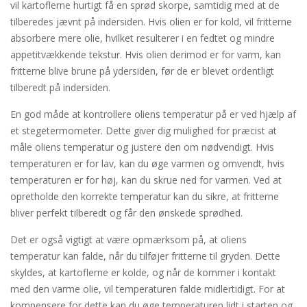
vil kartoflerne hurtigt få en sprød skorpe, samtidig med at de
tilberedes jævnt på indersiden. Hvis olien er for kold, vil fritterne
absorbere mere olie, hvilket resulterer i en fedtet og mindre
appetitvækkende tekstur. Hvis olien derimod er for varm, kan
fritterne blive brune på ydersiden, før de er blevet ordentligt
tilberedt på indersiden.
En god måde at kontrollere oliens temperatur på er ved hjælp af
et stegetermometer. Dette giver dig mulighed for præcist at
måle oliens temperatur og justere den om nødvendigt. Hvis
temperaturen er for lav, kan du øge varmen og omvendt, hvis
temperaturen er for høj, kan du skrue ned for varmen. Ved at
opretholde den korrekte temperatur kan du sikre, at fritterne
bliver perfekt tilberedt og får den ønskede sprødhed.
Det er også vigtigt at være opmærksom på, at oliens
temperatur kan falde, når du tilføjer fritterne til gryden. Dette
skyldes, at kartoflerne er kolde, og når de kommer i kontakt
med den varme olie, vil temperaturen falde midlertidigt. For at
kompensere for dette kan du øge temperaturen lidt i starten og