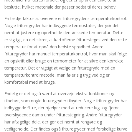
beslutte, hvilket materiale der passer bedst til deres behov.
En tredje faktor at overveje er frituregrydens temperaturkontrol.
Nogle frituregryder har indbyggede termostater, der gør det
nemt at justere og opretholde den ønskede temperatur. Dette
er vigtigt, da det sikrer, at kartoflerne frituresteges ved den rette
temperatur for at opnå den bedste sprødhed. Andre
frituregryder har manuel temperaturkontrol, hvor man skal følge
en opskrift eller bruge en termometer for at sikre den korrekte
temperatur. Det er vigtigt at vælge en frituregryde med en
temperaturkontrolmetode, man føler sig tryg ved og er
komfortabel med at bruge.
Endelig er det også værd at overveje ekstra funktioner og
tilbehør, som nogle frituregryder tilbyder. Nogle frituregryder har
indbyggede filtre, der hjælper med at reducere lugt og fjerne
overskydende damp under friturestegning. Andre frituregryder
har aftagelige dele, der gør det nemt at rengøre og
vedligeholde. Der findes også frituregryder med forskellige kurve