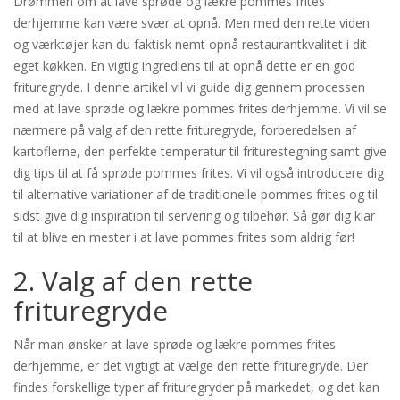
Drømmen om at lave sprøde og lækre pommes frites
derhjemme kan være svær at opnå. Men med den rette viden
og værktøjer kan du faktisk nemt opnå restaurantkvalitet i dit
eget køkken. En vigtig ingrediens til at opnå dette er en god
frituregryde. I denne artikel vil vi guide dig gennem processen
med at lave sprøde og lækre pommes frites derhjemme. Vi vil se
nærmere på valg af den rette frituregryde, forberedelsen af
kartoflerne, den perfekte temperatur til friturestegning samt give
dig tips til at få sprøde pommes frites. Vi vil også introducere dig
til alternative variationer af de traditionelle pommes frites og til
sidst give dig inspiration til servering og tilbehør. Så gør dig klar
til at blive en mester i at lave pommes frites som aldrig før!
2. Valg af den rette
frituregryde
Når man ønsker at lave sprøde og lækre pommes frites
derhjemme, er det vigtigt at vælge den rette frituregryde. Der
findes forskellige typer af frituregryder på markedet, og det kan