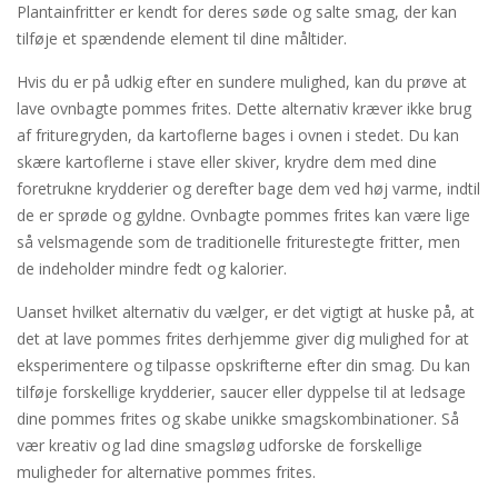
Plantainfritter er kendt for deres søde og salte smag, der kan
tilføje et spændende element til dine måltider.
Hvis du er på udkig efter en sundere mulighed, kan du prøve at
lave ovnbagte pommes frites. Dette alternativ kræver ikke brug
af frituregryden, da kartoflerne bages i ovnen i stedet. Du kan
skære kartoflerne i stave eller skiver, krydre dem med dine
foretrukne krydderier og derefter bage dem ved høj varme, indtil
de er sprøde og gyldne. Ovnbagte pommes frites kan være lige
så velsmagende som de traditionelle friturestegte fritter, men
de indeholder mindre fedt og kalorier.
Uanset hvilket alternativ du vælger, er det vigtigt at huske på, at
det at lave pommes frites derhjemme giver dig mulighed for at
eksperimentere og tilpasse opskrifterne efter din smag. Du kan
tilføje forskellige krydderier, saucer eller dyppelse til at ledsage
dine pommes frites og skabe unikke smagskombinationer. Så
vær kreativ og lad dine smagsløg udforske de forskellige
muligheder for alternative pommes frites.