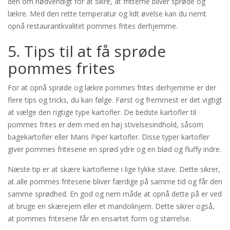
den om nødvendigt for at sikre, at fritterne bliver sprøde og
lækre. Med den rette temperatur og lidt øvelse kan du nemt
opnå restaurantkvalitet pommes frites derhjemme.
5. Tips til at få sprøde
pommes frites
For at opnå sprøde og lækre pommes frites derhjemme er der
flere tips og tricks, du kan følge. Først og fremmest er det vigtigt
at vælge den rigtige type kartofler. De bedste kartofler til
pommes frites er dem med en høj stivelsesindhold, såsom
bagekartofler eller Maris Piper kartofler. Disse typer kartofler
giver pommes fritesene en sprød ydre og en blød og fluffy indre.
Næste tip er at skære kartoflerne i lige tykke stave. Dette sikrer,
at alle pommes fritesene bliver færdige på samme tid og får den
samme sprødhed. En god og nem måde at opnå dette på er ved
at bruge en skærejern eller et mandolinjern. Dette sikrer også,
at pommes fritesene får en ensartet form og størrelse.