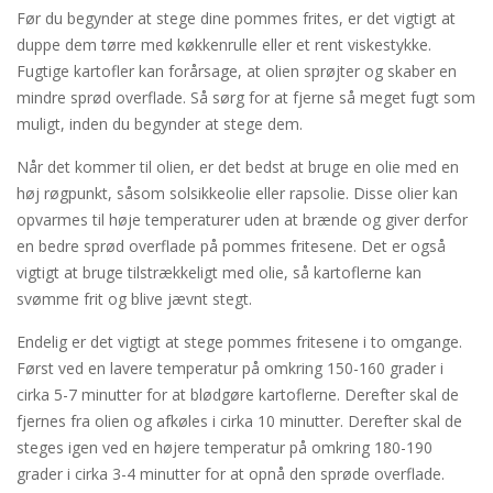
Før du begynder at stege dine pommes frites, er det vigtigt at
duppe dem tørre med køkkenrulle eller et rent viskestykke.
Fugtige kartofler kan forårsage, at olien sprøjter og skaber en
mindre sprød overflade. Så sørg for at fjerne så meget fugt som
muligt, inden du begynder at stege dem.
Når det kommer til olien, er det bedst at bruge en olie med en
høj røgpunkt, såsom solsikkeolie eller rapsolie. Disse olier kan
opvarmes til høje temperaturer uden at brænde og giver derfor
en bedre sprød overflade på pommes fritesene. Det er også
vigtigt at bruge tilstrækkeligt med olie, så kartoflerne kan
svømme frit og blive jævnt stegt.
Endelig er det vigtigt at stege pommes fritesene i to omgange.
Først ved en lavere temperatur på omkring 150-160 grader i
cirka 5-7 minutter for at blødgøre kartoflerne. Derefter skal de
fjernes fra olien og afkøles i cirka 10 minutter. Derefter skal de
steges igen ved en højere temperatur på omkring 180-190
grader i cirka 3-4 minutter for at opnå den sprøde overflade.