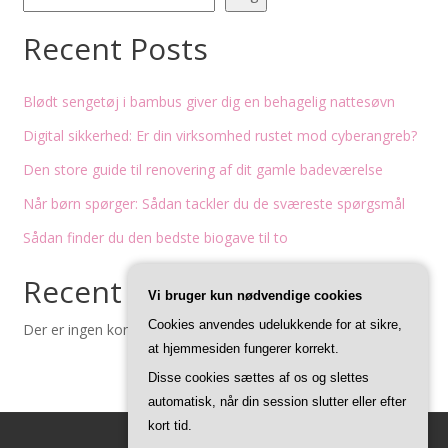
Recent Posts
Blødt sengetøj i bambus giver dig en behagelig nattesøvn
Digital sikkerhed: Er din virksomhed rustet mod cyberangreb?
Den store guide til renovering af dit gamle badeværelse
Når børn spørger: Sådan tackler du de sværeste spørgsmål
Sådan finder du den bedste biogave til to
Recent Comments
Vi bruger kun nødvendige cookies
Cookies anvendes udelukkende for at sikre,
Der er ingen kommentarer at vise.
at hjemmesiden fungerer korrekt.
Disse cookies sættes af os og slettes
automatisk, når din session slutter eller efter
kort tid.