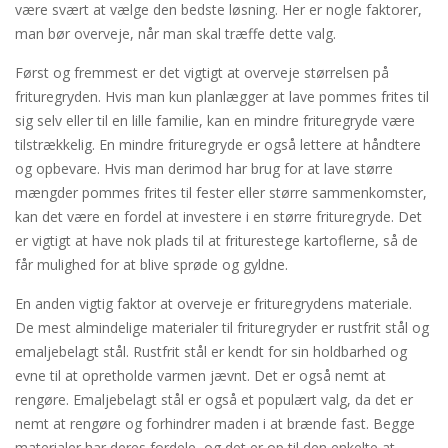
være svært at vælge den bedste løsning. Her er nogle faktorer,
man bør overveje, når man skal træffe dette valg.
Først og fremmest er det vigtigt at overveje størrelsen på
frituregryden. Hvis man kun planlægger at lave pommes frites til
sig selv eller til en lille familie, kan en mindre frituregryde være
tilstrækkelig. En mindre frituregryde er også lettere at håndtere
og opbevare. Hvis man derimod har brug for at lave større
mængder pommes frites til fester eller større sammenkomster,
kan det være en fordel at investere i en større frituregryde. Det
er vigtigt at have nok plads til at friturestege kartoflerne, så de
får mulighed for at blive sprøde og gyldne.
En anden vigtig faktor at overveje er frituregrydens materiale.
De mest almindelige materialer til frituregryder er rustfrit stål og
emaljebelagt stål. Rustfrit stål er kendt for sin holdbarhed og
evne til at opretholde varmen jævnt. Det er også nemt at
rengøre. Emaljebelagt stål er også et populært valg, da det er
nemt at rengøre og forhindrer maden i at brænde fast. Begge
materialer har deres fordele, og det er op til den enkelte at