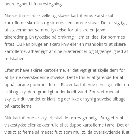
bedre egnet til friturestegning.
Næste trin er at skrælle og skære kartoflerne. Først skal
kartoflerne skrælles og skæres i ensartede stave. Det er vigtigt,
at staverne har samme tykkelse for at sikre en jævn
tilberedning. En tykkelse på omkring 1 cm er ideel for pommes
frites. Du kan bruge en skarp kniv eller en mandolin til at skære
kartoflerne, afhængigt af dine præferencer og tilgængelighed af
redskaber.
Efter at have skåret kartoflerne, er det vigtigt at skylle dem for
at fjerne overskydende stivelse. Dette trin er afgørende for at
opnå sprøde pommes frites. Placer kartoflerne i en sigte eller en
skål og skyl dem grundigt under koldt vand. Fortsæt med at
skylle, indtil vandet er klart, og der ikke er synlig stivelse tilbage
på kartoflerne.
Når kartoflerne er skyllet, skal de tørres grundigt. Brug et rent
viskestykke eller køkkenrulle til at duppe kartoflerne tørre. Det er
vigtigt at fjerne så meget fugt som muligt, da overskydende fugt