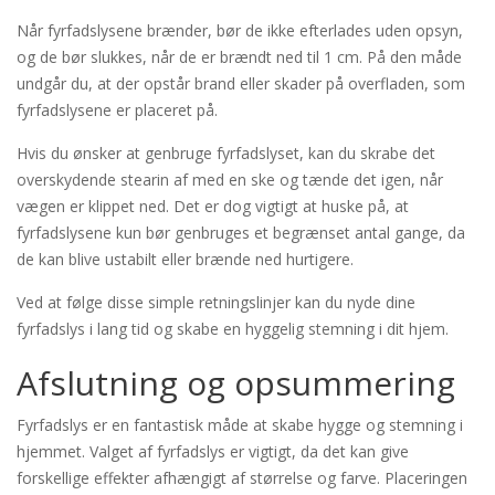
Når fyrfadslysene brænder, bør de ikke efterlades uden opsyn,
og de bør slukkes, når de er brændt ned til 1 cm. På den måde
undgår du, at der opstår brand eller skader på overfladen, som
fyrfadslysene er placeret på.
Hvis du ønsker at genbruge fyrfadslyset, kan du skrabe det
overskydende stearin af med en ske og tænde det igen, når
vægen er klippet ned. Det er dog vigtigt at huske på, at
fyrfadslysene kun bør genbruges et begrænset antal gange, da
de kan blive ustabilt eller brænde ned hurtigere.
Ved at følge disse simple retningslinjer kan du nyde dine
fyrfadslys i lang tid og skabe en hyggelig stemning i dit hjem.
Afslutning og opsummering
Fyrfadslys er en fantastisk måde at skabe hygge og stemning i
hjemmet. Valget af fyrfadslys er vigtigt, da det kan give
forskellige effekter afhængigt af størrelse og farve. Placeringen