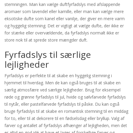
stemningen. Man kan vælge duftfyrfadslys med afslappende
aromaer som lavendel eller kamille, eller man kan vælge mere
eksotiske dufte som kanel eller vanilje, der giver en mere varm
og hyggelig stemning. Det er vigtigt at vælge dufte, der ikke er
for stærke eller overvældende, da fyrfadslys normalt ikke er
store nok til at sprede store mængder duft.
Fyrfadslys til særlige
lejligheder
Fyrfadslys er perfekte til at skabe en hyggelig stemning i
hjemmet til hverdag. Men de kan også bruges til at skabe en
særlig atmosfære ved særlige lejligheder. Brug for eksempel
røde og grønne fyrfadslys til jul, hvide og sølvfarvede fyrfadslys
til nytår, eller pastelfarvede fyrfadslys til påske. Du kan også
bruge fyrfadslys til at skabe en romantisk stemning til en middag
for to, eller til at dekorere til en fødselsdag eller bryllup. Valg af
farver og antallet af fyrfadslys afhænger af lejligheden, men det
er altid en god idé at have et lager af forskellige farver og