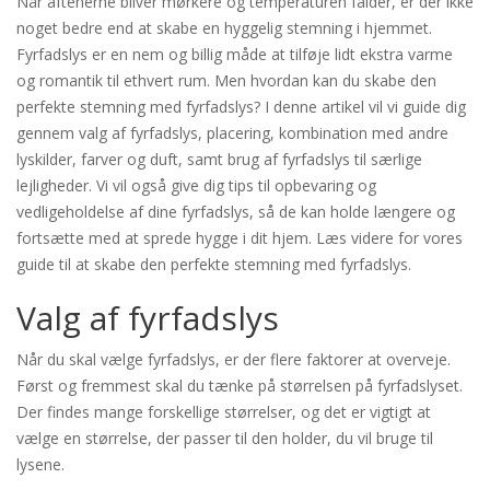
Når aftenerne bliver mørkere og temperaturen falder, er der ikke
noget bedre end at skabe en hyggelig stemning i hjemmet.
Fyrfadslys er en nem og billig måde at tilføje lidt ekstra varme
og romantik til ethvert rum. Men hvordan kan du skabe den
perfekte stemning med fyrfadslys? I denne artikel vil vi guide dig
gennem valg af fyrfadslys, placering, kombination med andre
lyskilder, farver og duft, samt brug af fyrfadslys til særlige
lejligheder. Vi vil også give dig tips til opbevaring og
vedligeholdelse af dine fyrfadslys, så de kan holde længere og
fortsætte med at sprede hygge i dit hjem. Læs videre for vores
guide til at skabe den perfekte stemning med fyrfadslys.
Valg af fyrfadslys
Når du skal vælge fyrfadslys, er der flere faktorer at overveje.
Først og fremmest skal du tænke på størrelsen på fyrfadslyset.
Der findes mange forskellige størrelser, og det er vigtigt at
vælge en størrelse, der passer til den holder, du vil bruge til
lysene.