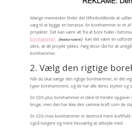
Mange mennesker finder det tilfredsstillende at udfø
væg til at bygge en terrasse. En borehammer er et af 
projekter. Det kan være alt fra at bore huller i beton
borehammer,
kan det være en udfordrin
sikre, at dit projekt lykkes. Følg disse råd for at undg
borehammer.
2. Vælg den rigtige bo
Når du skal vælge den rigtige borehammer, er det vigti
typer borehammere, og de har alle deres styrker og 
En SDS-plus borehammer er ideel til mindre opgaver so
bruge, men den har ikke den samme kraft som de s
En SDS-max borehammer er derimod mere kraftfuld og
også tungere og mere besværlig at arbejde med.