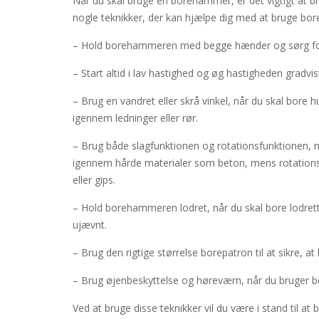
Når du skal bruge en borehammer, er det vigtigt at br
nogle teknikker, der kan hjælpe dig med at bruge b
– Hold borehammeren med begge hænder og sørg for 
– Start altid i lav hastighed og øg hastigheden gradvi
– Brug en vandret eller skrå vinkel, når du skal bore h
igennem ledninger eller rør.
– Brug både slagfunktionen og rotationsfunktionen, n
igennem hårde materialer som beton, mens rotationsf
eller gips.
– Hold borehammeren lodret, når du skal bore lodrette 
ujævnt.
– Brug den rigtige størrelse borepatron til at sikre, a
– Brug øjenbeskyttelse og høreværn, når du bruger
Ved at bruge disse teknikker vil du være i stand til 