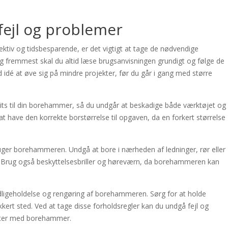
 fejl og problemer
iv og tidsbesparende, er det vigtigt at tage de nødvendige
og fremmest skal du altid læse brugsanvisningen grundigt og følge de
 idé at øve sig på mindre projekter, før du går i gang med større
e bits til din borehammer, så du undgår at beskadige både værktøjet og
at have den korrekte borstørrelse til opgaven, da en forkert størrelse
uger borehammeren. Undgå at bore i nærheden af ledninger, rør eller
t. Brug også beskyttelsesbriller og høreværn, da borehammeren kan
ligeholdelse og rengøring af borehammeren. Sørg for at holde
kert sted. Ved at tage disse forholdsregler kan du undgå fejl og
ekter med borehammer.