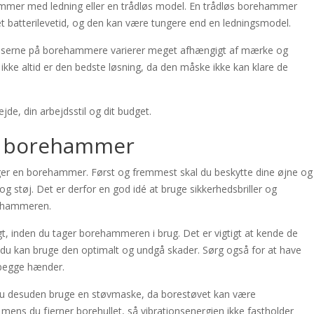
mmer med ledning eller en trådløs model. En trådløs borehammer
t batterilevetid, og den kan være tungere end en ledningsmodel.
a priserne på borehammere varierer meget afhængigt af mærke og
ke altid er den bedste løsning, da den måske ikke kan klare de
jde, din arbejdsstil og dit budget.
af borehammer
bruger en borehammer. Først og fremmest skal du beskytte dine øjne og
støj. Det er derfor en god idé at bruge sikkerhedsbriller og
rehammeren.
t, inden du tager borehammeren i brug. Det er vigtigt at kende de
så du kan bruge den optimalt og undgå skader. Sørg også for at have
 begge hænder.
 du desuden bruge en støvmaske, da borestøvet kan være
ns du fjerner borehullet, så vibrationsenergien ikke fastholder