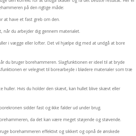
uge den korrekt for at undgå skader og få det bedste resultat. Her er
orehammeren på den rigtige måde:
at have et fast greb om den.
st, når du arbejder dig gennem materialet.
uller i vægge eller lofter. Det vil hjælpe dig med at undgå at bore
år du bruger borehammeren. Slagfunktionen er ideel til at bryde
unktionen er velegnet til borearbejde i blødere materialer som træ
huller. Hvis du holder den skævt, kan hullet blive skævt eller
t borekronen sidder fast og ikke falder ud under brug.
 borehammeren, da det kan være meget støjende og støvende.
at bruge borehammeren effektivt og sikkert og opnå de ønskede