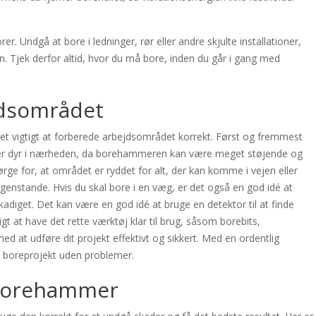
. Undgå at bore i ledninger, rør eller andre skjulte installationer,
. Tjek derfor altid, hvor du må bore, inden du går i gang med
jdsområdet
et vigtigt at forberede arbejdsområdet korrekt. Først og fremmest
eller dyr i nærheden, da borehammeren kan være meget støjende og
sørge for, at området er ryddet for alt, der kan komme i vejen eller
genstande. Hvis du skal bore i en væg, er det også en god idé at
skadiget. Det kan være en god idé at bruge en detektor til at finde
igt at have det rette værktøj klar til brug, såsom borebits,
d at udføre dit projekt effektivt og sikkert. Med en ordentlig
it boreprojekt uden problemer.
f borehammer