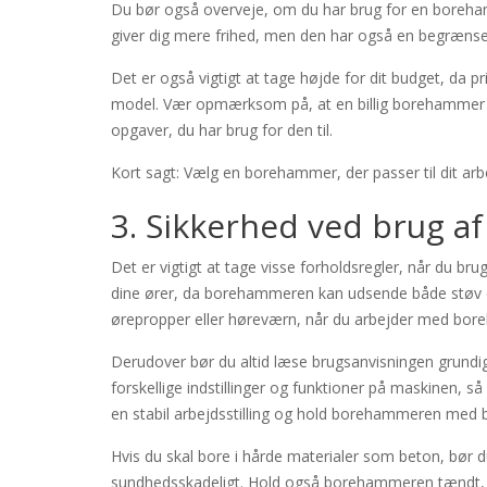
Du bør også overveje, om du har brug for en boreha
giver dig mere frihed, men den har også en begrænse
Det er også vigtigt at tage højde for dit budget, d
model. Vær opmærksom på, at en billig borehammer ik
opgaver, du har brug for den til.
Kort sagt: Vælg en borehammer, der passer til dit arbe
3. Sikkerhed ved brug 
Det er vigtigt at tage visse forholdsregler, når du 
dine ører, da borehammeren kan udsende både støv og 
ørepropper eller høreværn, når du arbejder med bo
Derudover bør du altid læse brugsanvisningen grundig
forskellige indstillinger og funktioner på maskinen, 
en stabil arbejdsstilling og hold borehammeren med
Hvis du skal bore i hårde materialer som beton, bør
sundhedsskadeligt. Hold også borehammeren tændt, me