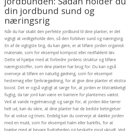
jordbunden: Sådan holder du
din jordbund sund og
næringsrig
Når du har skabt den perfekte jordbund til dine planter, er det
vigtigt at vedligeholde den, så den forbliver sund og næringsrig.
En af de vigtigste ting, du kan gøre, er at tilføre jorden organisk
materiale, som for eksempel kompost eller nedfaldent løv.
Dette vil hjælpe med at forbedre jordens struktur og tilføre
næringsstoffer, som dine planter har brug for. Du kan også
overveje at tilføre en naturlig gødning, som for eksempel
hestemøg eller fjerkrægødning, for at give dine planter et ekstra
boost. Det er også vigtigt at sørge for, at jorden er tilstrækkeligt
fugtig, da tør jord kan være en barriere for planternes vækst.
Ved at vande regelmæssigt og sørge for, at jorden ikke tørrer
helt ud, kan du sikre, at dine planter har de bedste betingelser
for at vokse og trives. Endelig kan du overveje at dække jorden
med en muld, som for eksempel halm eller barkflis, for at
hjælpe med at bevare fugtigheden og beskytte mod ukrudt. Ved