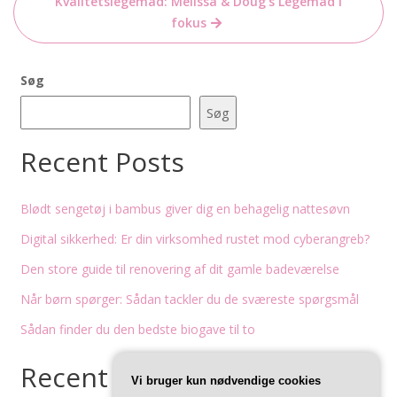
Kvalitetslegemad: Melissa & Doug’s Legemad i
fokus
Søg
Søg
Recent Posts
Blødt sengetøj i bambus giver dig en behagelig nattesøvn
Digital sikkerhed: Er din virksomhed rustet mod cyberangreb?
Den store guide til renovering af dit gamle badeværelse
Når børn spørger: Sådan tackler du de sværeste spørgsmål
Sådan finder du den bedste biogave til to
Recent Comments
Vi bruger kun nødvendige cookies