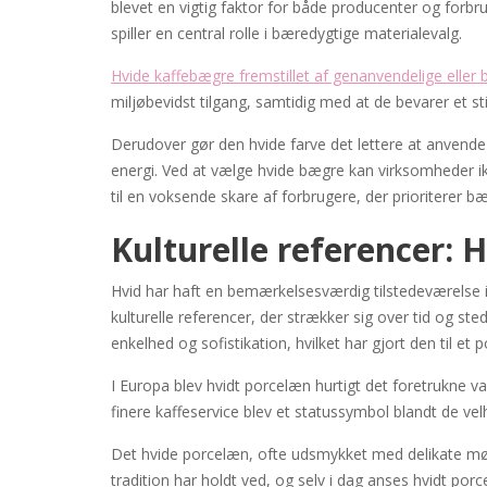
blevet en vigtig faktor for både producenter og forb
spiller en central rolle i bæredygtige materialevalg.
Hvide kaffebægre fremstillet af genanvendelige eller 
miljøbevidst tilgang, samtidig med at de bevarer et s
Derudover gør den hvide farve det lettere at anvende
energi. Ved at vælge hvide bægre kan virksomheder i
til en voksende skare af forbrugere, der prioritere
Kulturelle referencer: H
Hvid har haft en bemærkelsesværdig tilstedeværelse i
kulturelle referencer, der strækker sig over tid og st
enkelhed og sofistikation, hvilket har gjort den til et
I Europa blev hvidt porcelæn hurtigt det foretrukne va
finere kaffeservice blev et statussymbol blandt de ve
Det hvide porcelæn, ofte udsmykket med delikate mø
tradition har holdt ved, og selv i dag anses hvidt porc