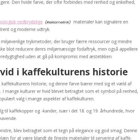
rugere. Den hvide farve, der ofte forbindes med renhed og enkelhed,
biologisk nedbrydelige
materialer kan signalere en
tilrent og moderne udtryk.
 miljøvenlige trykmetoder, der bruger færre ressourcer og mindre
kke blot reducere deres miljømæssige fodaftryk, men også appellere
r bæredygtighed uden at gå på kompromis med æstetikken.
vid i kaffekulturens historie
 kaffekulturens historie, og denne farve bærer med sig et væld af
ed. I mange kulturer er hvid blevet betragtet som et symbol på renhed,
 populært valg i mange aspekter af kaffekulturen.
lg til kaffekopper og -kander, især i det 18. og 19. århundrede, hvor
lhavende.
nstre, blev betragtet som et tegn på elegance og god smag. Denne
elæn for at være blandt de fineste materialer til servering af kaffe.