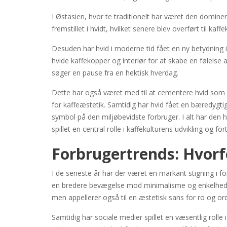
I Østasien, hvor te traditionelt har været den dominere
fremstillet i hvidt, hvilket senere blev overført til kaf
Desuden har hvid i moderne tid fået en ny betydning i
hvide kaffekopper og interiør for at skabe en følelse 
søger en pause fra en hektisk hverdag.
Dette har også været med til at cementere hvid som e
for kaffeæstetik. Samtidig har hvid fået en bæredygt
symbol på den miljøbevidste forbruger. I alt har den 
spillet en central rolle i kaffekulturens udvikling og 
Forbrugertrends: Hvorfo
I de seneste år har der været en markant stigning i f
en bredere bevægelse mod minimalisme og enkelhed i
men appellerer også til en æstetisk sans for ro og or
Samtidig har sociale medier spillet en væsentlig rolle