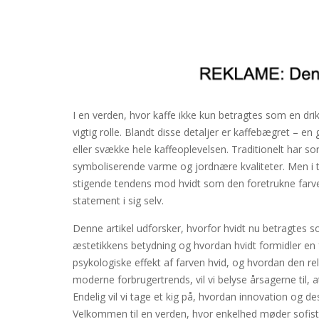
I en verden, hvor kaffe ikke kun betragtes som en drik,
vigtig rolle. Blandt disse detaljer er kaffebægret – e
eller svække hele kaffeoplevelsen. Traditionelt har s
symboliserende varme og jordnære kvaliteter. Men i t
stigende tendens mod hvidt som den foretrukne farvev
statement i sig selv.
Denne artikel udforsker, hvorfor hvidt nu betragtes so
æstetikkens betydning og hvordan hvidt formidler en 
psykologiske effekt af farven hvid, og hvordan den rela
moderne forbrugertrends, vil vi belyse årsagerne til, 
Endelig vil vi tage et kig på, hvordan innovation og d
Velkommen til en verden, hvor enkelhed møder sofistik