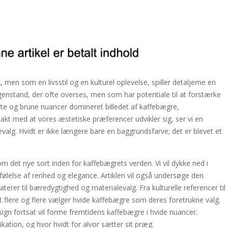
 men som en livsstil og en kulturel oplevelse, spiller detaljerne en
n genstand, der ofte overses, men som har potentiale til at forstærke
orte og brune nuancer domineret billedet af kaffebægre,
akt med at vores æstetiske præferencer udvikler sig, ser vi en
alg. Hvidt er ikke længere bare en baggrundsfarve; det er blevet et
m det nye sort inden for kaffebægrets verden. Vi vil dykke ned i
følelse af renhed og elegance. Artiklen vil også undersøge den
terer til bæredygtighed og materialevalg. Fra kulturelle referencer til
at flere og flere vælger hvide kaffebægre som deres foretrukne valg.
esign fortsat vil forme fremtidens kaffebægre i hvide nuancer.
ation, og hvor hvidt for alvor sætter sit præg.