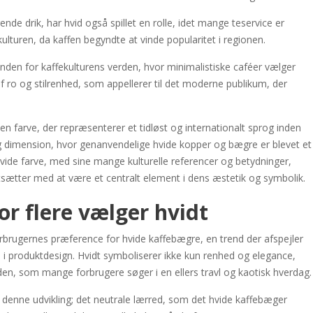
nde drik, har hvid også spillet en rolle, idet mange teservice er
fekulturen, da kaffen begyndte at vinde popularitet i regionen.
nden for kaffekulturens verden, hvor minimalistiske caféer vælger
af ro og stilrenhed, som appellerer til det moderne publikum, der
n farve, der repræsenterer et tidløst og internationalt sprog inden
ig dimension, hvor genanvendelige hvide kopper og bægre er blevet et
hvide farve, med sine mange kulturelle referencer og betydninger,
fortsætter med at være et centralt element i dens æstetik og symbolik.
r flere vælger hvidt
orbrugernes præference for hvide kaffebægre, en trend der afspejler
 produktdesign. Hvidt symboliserer ikke kun renhed og elegance,
den, som mange forbrugere søger i en ellers travl og kaotisk hverdag.
 i denne udvikling; det neutrale lærred, som det hvide kaffebæger