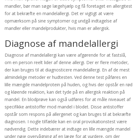
mandler, bør man søge lægehjælp og få foretaget en allergitest
for at bekræfte en mandelallergi. Det er vigtigt at være
opmærksom på sine symptomer og undgå indtagelse af
mandler eller mandelprodukter, hvis man er allergisk.
Diagnose af mandelallergi
Diagnose af mandelallergi kan være afgørende for at fastslå,
om en person reelt lider af denne allergi. Der er flere metoder,
der kan bruges til at diagnosticere mandelallergi. En af de mest
almindelige metoder er hudtesten. Ved denne test påføres en
lille mængde mandelprotein på huden, og hvis der opstår en rød
og kløende reaktion, kan det tyde på en allergisk reaktion på
mandel. En blodprøve kan også udføres for at måle niveauet af
specifikke antistoffer mod mandel i blodet. Disse antistoffer
opstår som respons på allergenet og kan bruges til at bekræfte
diagnosen. I nogle tilfælde kan en oral provokationstest være
nødvendig. Dette indebærer at indtage en lille mængde mandel
under nøje overvågning af en læge for at vurdere, om der