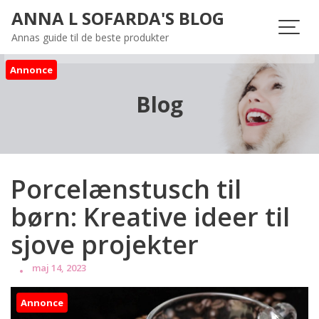
Skip
ANNA L SOFARDA'S BLOG
to
Annas guide til de beste produkter
content
Annonce
Blog
Porcelænstusch til
børn: Kreative ideer til
sjove projekter
maj 14, 2023
Annonce