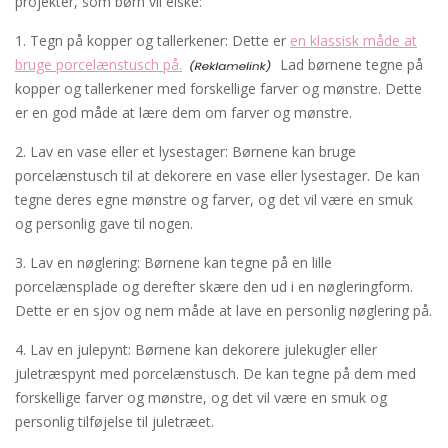
projekter, som børn vil elske:
1. Tegn på kopper og tallerkener: Dette er
en klassisk måde at
bruge porcelænstusch på.
Lad børnene tegne på
kopper og tallerkener med forskellige farver og mønstre. Dette
er en god måde at lære dem om farver og mønstre.
2. Lav en vase eller et lysestager: Børnene kan bruge
porcelænstusch til at dekorere en vase eller lysestager. De kan
tegne deres egne mønstre og farver, og det vil være en smuk
og personlig gave til nogen.
3. Lav en nøglering: Børnene kan tegne på en lille
porcelænsplade og derefter skære den ud i en nøgleringform.
Dette er en sjov og nem måde at lave en personlig nøglering på.
4. Lav en julepynt: Børnene kan dekorere julekugler eller
juletræspynt med porcelænstusch. De kan tegne på dem med
forskellige farver og mønstre, og det vil være en smuk og
personlig tilføjelse til juletræet.