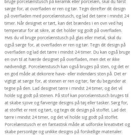
bruge porcelænstusch på keramik eller porcelæn, skal du først
sørge for, at overfladen er ren og tør. Tegn derefter dit design
på overfladen med porcelænstusch, og lad det tørre i mindst 24
timer. Når designet er tørt, kan det brændes i en ovn ved høj
temperatur for at sikre, at det holder sig godt på overfladen.
Hvis du vil bruge porcelænstusch på glas eller metal, skal du
også sørge for, at overfladen er ren og tør. Tegn dit design på
overfladen og lad det tørre i mindst 24 timer. Du kan også bruge
en ovn til at hærde designet på overfladen, men det er ikke
nødvendigt. Porcelænstusch kan også bruges på sten, og det er
en god måde at dekorere have- eller indendørs sten på. Det er
vigtigt at sørge for, at stenen er ren og tør, før du begynder at
tegne på den. Lad designet tørre i mindst 24 timer, og det vil
holde sig godt på stenen. På stof kan porcelænstusch bruges til
at skabe sjove og farverige designs på tøj eller tasker. Sørg for,
at stoffet er rent og tørt, og tegn dit design på stoffet. Lad det
tørre i mindst 24 timer, og det vil holde sig godt på stoffet.
Porcelænstusch er en fantastisk måde at udforske kreativitet og
skabe personlige og unikke designs på forskellige materialer.