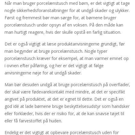
Når man bruger porcelænstusch med børn, er det vigtigt at tage
nogle sikkerhedsforanstaltninger for at undgå skader og ulykker.
Først og fremmest bør man sørge for, at børnene bruger
porcelænstusch under opsyn af en voksen. På den måde kan
man hurtigt reagere, hvis der skulle opstå en farlig situation.
Det er også vigtigt at læse produktanvisningerne grundigt, før
man begynder at bruge porcelænstusch. Nogle typer
porcelænstusch kræver for eksempel, at man varmer emnet op
i ovnen efter påføring, og her er det vigtigt at følge
anvisningerne nøje for at undgå skader.
Man bør desuden undgå at bruge porcelænstusch på overflader,
der skal være fødevarekontakt med mindre, at det er specifikt
angivet på produktet, at det er egnet til dette. Det er også en
god idé at lade børnene bruge beskyttelsesudstyr som handsker
eller forklæder, hvis der er risiko for, at de kan snavse tøjet til
eller få farvestoffet på huden.
Endelig er det vigtigt at opbevare porcelænstusch uden for