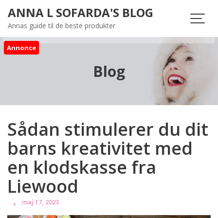
Skip
ANNA L SOFARDA'S BLOG
to
Annas guide til de beste produkter
content
Annonce
Blog
Sådan stimulerer du dit
barns kreativitet med
en klodskasse fra
Liewood
maj 17, 2023