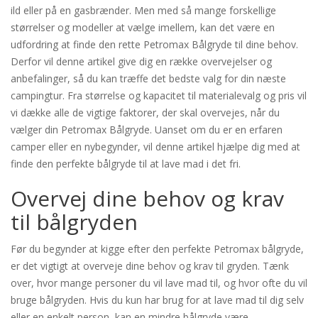
ild eller på en gasbrænder. Men med så mange forskellige
størrelser og modeller at vælge imellem, kan det være en
udfordring at finde den rette Petromax Bålgryde til dine behov.
Derfor vil denne artikel give dig en række overvejelser og
anbefalinger, så du kan træffe det bedste valg for din næste
campingtur. Fra størrelse og kapacitet til materialevalg og pris vil
vi dække alle de vigtige faktorer, der skal overvejes, når du
vælger din Petromax Bålgryde. Uanset om du er en erfaren
camper eller en nybegynder, vil denne artikel hjælpe dig med at
finde den perfekte bålgryde til at lave mad i det fri.
Overvej dine behov og krav
til bålgryden
Før du begynder at kigge efter den perfekte Petromax bålgryde,
er det vigtigt at overveje dine behov og krav til gryden. Tænk
over, hvor mange personer du vil lave mad til, og hvor ofte du vil
bruge bålgryden. Hvis du kun har brug for at lave mad til dig selv
eller en enkelt person, kan en mindre bålgryde være