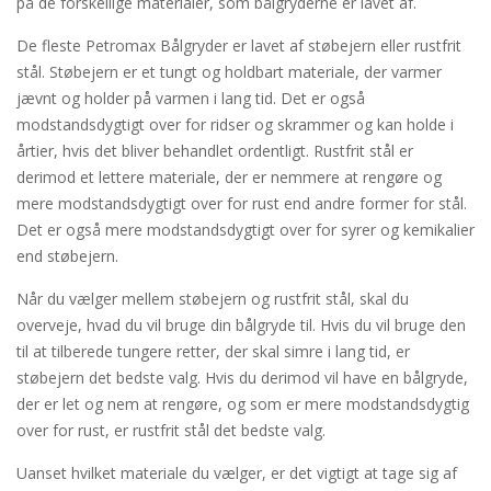
på de forskellige materialer, som bålgryderne er lavet af.
De fleste Petromax Bålgryder er lavet af støbejern eller rustfrit
stål. Støbejern er et tungt og holdbart materiale, der varmer
jævnt og holder på varmen i lang tid. Det er også
modstandsdygtigt over for ridser og skrammer og kan holde i
årtier, hvis det bliver behandlet ordentligt. Rustfrit stål er
derimod et lettere materiale, der er nemmere at rengøre og
mere modstandsdygtigt over for rust end andre former for stål.
Det er også mere modstandsdygtigt over for syrer og kemikalier
end støbejern.
Når du vælger mellem støbejern og rustfrit stål, skal du
overveje, hvad du vil bruge din bålgryde til. Hvis du vil bruge den
til at tilberede tungere retter, der skal simre i lang tid, er
støbejern det bedste valg. Hvis du derimod vil have en bålgryde,
der er let og nem at rengøre, og som er mere modstandsdygtig
over for rust, er rustfrit stål det bedste valg.
Uanset hvilket materiale du vælger, er det vigtigt at tage sig af