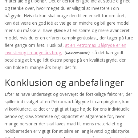
materiale og tilbehør. Det er derfor en god idé at sætte dig ned
og tænke over, hvor meget du er villig til at investere i din
bålgryde. Hvis du kun skal bruge den til en enkelt tur om året,
kan det være en god idé at vælge en mindre og billigere model,
mens du måske vil have glæde af en større og mere avanceret
model, hvis du er en erfaren campingentusiast, der tager på ture
flere gange om året. Husk på,
at en Petromax Bålgryde er en
investering i mange års brug,
så det kan godt
betale sig at bruge lidt ekstra penge på en kvalitetsgryde, der
kan holde til mange års brug i det fri.
Konklusion og anbefalinger
Efter at have undersøgt og overvejet de forskellige faktorer, der
spiller ind i valget af en Petromax bålgryde til campingture, kan
vi konkludere, at det er vigtigt at tage højde for ens individuelle
behov og krav. Størrelse og kapacitet er afgørende for, hvor
mange personer der skal laves mad til, mens materialet og
holdbarheden er vigtigt for at sikre en lang levetid og slidstyrke.