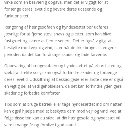
virke som en besværlig opgave, men det er vigtigt for at
forlænge deres levetid og bevare deres udseende og
funktionalitet.
Rengøring af hængesofaen og hyndesættet bør udføres
jævnligt for at fjerne støv, snavs og pletter, som kan blive
fastgroet og svære at fjerne senere. Det er også vigtigt at
beskytte mod vejr og vind, især når de ikke bruges i længere
perioder, da det kan forårsage skader og fade farverne.
Opbevaring af hængesofaen og hyndesættet på et tørt sted og
væk fra direkte sollys kan også forhindre skader og forlænge
deres levetid. Udskiftning af beskadigede eller slidte dele er også
en vigtig del af vedligeholdelsen, da det kan forhindre yderligere
skader og forbedre komforten.
Tips som at bruge betræk eller tage hyndesættet ind om natten
kan også hjælpe med at beskytte dem mod vejr og vind. Ved at
følge disse trin kan du sikre, at din hængesofa og hyndesæt vil
vare i mange år og forblive i god stand.