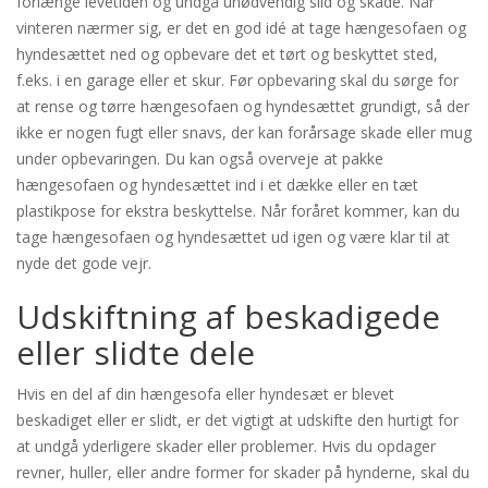
forlænge levetiden og undgå unødvendig slid og skade. Når
vinteren nærmer sig, er det en god idé at tage hængesofaen og
hyndesættet ned og opbevare det et tørt og beskyttet sted,
f.eks. i en garage eller et skur. Før opbevaring skal du sørge for
at rense og tørre hængesofaen og hyndesættet grundigt, så der
ikke er nogen fugt eller snavs, der kan forårsage skade eller mug
under opbevaringen. Du kan også overveje at pakke
hængesofaen og hyndesættet ind i et dække eller en tæt
plastikpose for ekstra beskyttelse. Når foråret kommer, kan du
tage hængesofaen og hyndesættet ud igen og være klar til at
nyde det gode vejr.
Udskiftning af beskadigede
eller slidte dele
Hvis en del af din hængesofa eller hyndesæt er blevet
beskadiget eller er slidt, er det vigtigt at udskifte den hurtigt for
at undgå yderligere skader eller problemer. Hvis du opdager
revner, huller, eller andre former for skader på hynderne, skal du