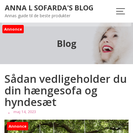
Skip
ANNA L SOFARDA'S BLOG
to
Annas guide til de beste produkter
content
Annonce
Blog
Sådan vedligeholder du
din hængesofa og
hyndesæt
maj 14, 2023
Annonce