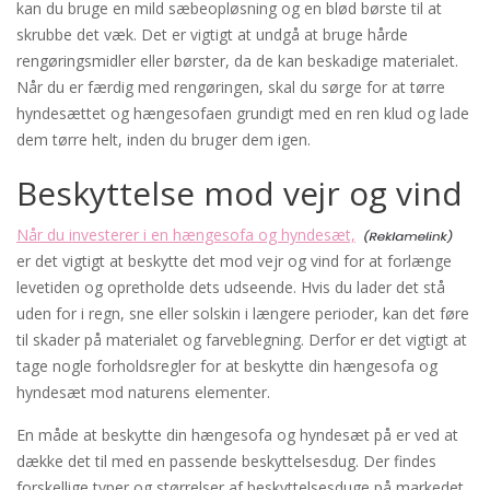
kan du bruge en mild sæbeopløsning og en blød børste til at
skrubbe det væk. Det er vigtigt at undgå at bruge hårde
rengøringsmidler eller børster, da de kan beskadige materialet.
Når du er færdig med rengøringen, skal du sørge for at tørre
hyndesættet og hængesofaen grundigt med en ren klud og lade
dem tørre helt, inden du bruger dem igen.
Beskyttelse mod vejr og vind
Når du investerer i en hængesofa og hyndesæt,
er det vigtigt at beskytte det mod vejr og vind for at forlænge
levetiden og opretholde dets udseende. Hvis du lader det stå
uden for i regn, sne eller solskin i længere perioder, kan det føre
til skader på materialet og farveblegning. Derfor er det vigtigt at
tage nogle forholdsregler for at beskytte din hængesofa og
hyndesæt mod naturens elementer.
En måde at beskytte din hængesofa og hyndesæt på er ved at
dække det til med en passende beskyttelsesdug. Der findes
forskellige typer og størrelser af beskyttelsesduge på markedet,