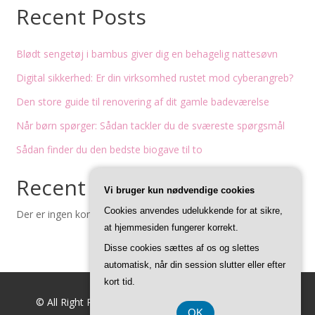
Recent Posts
Blødt sengetøj i bambus giver dig en behagelig nattesøvn
Digital sikkerhed: Er din virksomhed rustet mod cyberangreb?
Den store guide til renovering af dit gamle badeværelse
Når børn spørger: Sådan tackler du de sværeste spørgsmål
Sådan finder du den bedste biogave til to
Recent Comments
Vi bruger kun nødvendige cookies
Cookies anvendes udelukkende for at sikre,
Der er ingen kommentarer at vise.
at hjemmesiden fungerer korrekt.
Disse cookies sættes af os og slettes
automatisk, når din session slutter eller efter
kort tid.
© All Right Reserved
Feminine Style by
Acme Themes
OK