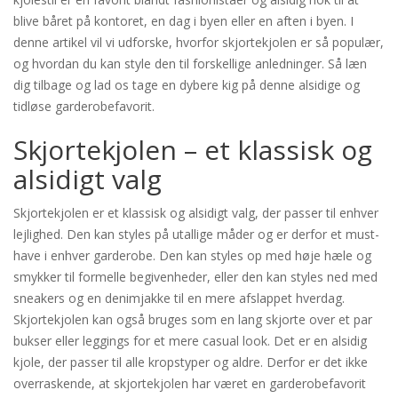
blive båret på kontoret, en dag i byen eller en aften i byen. I
denne artikel vil vi udforske, hvorfor skjortekjolen er så populær,
og hvordan du kan style den til forskellige anledninger. Så læn
dig tilbage og lad os tage en dybere kig på denne alsidige og
tidløse garderobefavorit.
Skjortekjolen – et klassisk og
alsidigt valg
Skjortekjolen er et klassisk og alsidigt valg, der passer til enhver
lejlighed. Den kan styles på utallige måder og er derfor et must-
have i enhver garderobe. Den kan styles op med høje hæle og
smykker til formelle begivenheder, eller den kan styles ned med
sneakers og en denimjakke til en mere afslappet hverdag.
Skjortekjolen kan også bruges som en lang skjorte over et par
bukser eller leggings for et mere casual look. Det er en alsidig
kjole, der passer til alle kropstyper og aldre. Derfor er det ikke
overraskende, at skjortekjolen har været en garderobefavorit