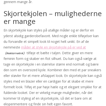
gennem mange år.
Skjortekjolen – mulighederne
er mange
En skjortekjole kan styles på utallige måder og er derfor en
yderst alsidig garderobefavorit. Med nogle enkle tilføjelser kan
du forvandle et simpelt look til noget helt unikt. En af de
nemmeste
måder at style en skjortekjole på er ved at
tilføje et bælte i taljen. Dette giver en mere
feminin form og skaber en flot silhuet. Du kan også vælge at
tage en skjortekjole i en størrelse større end normalt og bære
den som en oversized kjole. Kombiner den med et par sneakers
eller støvler for et mere afslappet look. En skjortekjole kan også
styles med en blazer eller en cardigan for at skabe et mere
formelt look. Tilføj et par høje hæle og et elegant smykke for at
fuldende looket. Der er virkelig mange muligheder, når det
kommer til styling af en skjortekjole, så det er bare om at
eksperimentere og finde sin helt egen favorit.