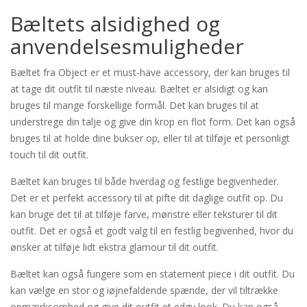
Bæltets alsidighed og
anvendelsesmuligheder
Bæltet fra Object er et must-have accessory, der kan bruges til
at tage dit outfit til næste niveau. Bæltet er alsidigt og kan
bruges til mange forskellige formål. Det kan bruges til at
understrege din talje og give din krop en flot form. Det kan også
bruges til at holde dine bukser op, eller til at tilføje et personligt
touch til dit outfit.
Bæltet kan bruges til både hverdag og festlige begivenheder.
Det er et perfekt accessory til at pifte dit daglige outfit op. Du
kan bruge det til at tilføje farve, mønstre eller teksturer til dit
outfit. Det er også et godt valg til en festlig begivenhed, hvor du
ønsker at tilføje lidt ekstra glamour til dit outfit.
Bæltet kan også fungere som en statement piece i dit outfit. Du
kan vælge en stor og iøjnefaldende spænde, der vil tiltrække
opmærksomhed og give dit outfit et edgy look. Du kan også