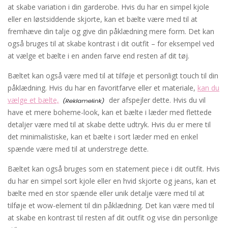
at skabe variation i din garderobe. Hvis du har en simpel kjole
eller en løstsiddende skjorte, kan et bælte være med til at
fremhæve din talje og give din påklædning mere form. Det kan
også bruges til at skabe kontrast i dit outfit – for eksempel ved
at vælge et bælte i en anden farve end resten af dit tøj.
Bæltet kan også være med til at tilføje et personligt touch til din
påklædning. Hvis du har en favoritfarve eller et materiale,
kan du
vælge et bælte,
der afspejler dette. Hvis du vil
have et mere boheme-look, kan et bælte i læder med flettede
detaljer være med til at skabe dette udtryk. Hvis du er mere til
det minimalistiske, kan et bælte i sort læder med en enkel
spænde være med til at understrege dette.
Bæltet kan også bruges som en statement piece i dit outfit. Hvis
du har en simpel sort kjole eller en hvid skjorte og jeans, kan et
bælte med en stor spænde eller unik detalje være med til at
tilføje et wow-element til din påklædning. Det kan være med til
at skabe en kontrast til resten af dit outfit og vise din personlige