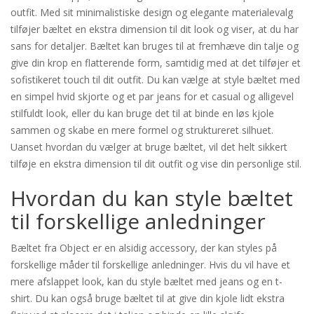
outfit. Med sit minimalistiske design og elegante materialevalg
tilføjer bæltet en ekstra dimension til dit look og viser, at du har
sans for detaljer. Bæltet kan bruges til at fremhæve din talje og
give din krop en flatterende form, samtidig med at det tilføjer et
sofistikeret touch til dit outfit. Du kan vælge at style bæltet med
en simpel hvid skjorte og et par jeans for et casual og alligevel
stilfuldt look, eller du kan bruge det til at binde en løs kjole
sammen og skabe en mere formel og struktureret silhuet.
Uanset hvordan du vælger at bruge bæltet, vil det helt sikkert
tilføje en ekstra dimension til dit outfit og vise din personlige stil.
Hvordan du kan style bæltet
til forskellige anledninger
Bæltet fra Object er en alsidig accessory, der kan styles på
forskellige måder til forskellige anledninger. Hvis du vil have et
mere afslappet look, kan du style bæltet med jeans og en t-
shirt. Du kan også bruge bæltet til at give din kjole lidt ekstra