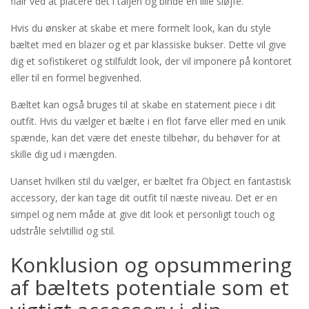
flair ved at placere det i taljen og binde en lille sløjfe.
Hvis du ønsker at skabe et mere formelt look, kan du style
bæltet med en blazer og et par klassiske bukser. Dette vil give
dig et sofistikeret og stilfuldt look, der vil imponere på kontoret
eller til en formel begivenhed.
Bæltet kan også bruges til at skabe en statement piece i dit
outfit. Hvis du vælger et bælte i en flot farve eller med en unik
spænde, kan det være det eneste tilbehør, du behøver for at
skille dig ud i mængden.
Uanset hvilken stil du vælger, er bæltet fra Object en fantastisk
accessory, der kan tage dit outfit til næste niveau. Det er en
simpel og nem måde at give dit look et personligt touch og
udstråle selvtillid og stil.
Konklusion og opsummering
af bæltets potentiale som et