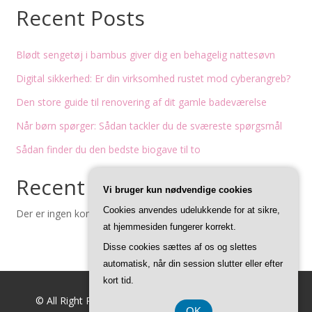
Recent Posts
Blødt sengetøj i bambus giver dig en behagelig nattesøvn
Digital sikkerhed: Er din virksomhed rustet mod cyberangreb?
Den store guide til renovering af dit gamle badeværelse
Når børn spørger: Sådan tackler du de sværeste spørgsmål
Sådan finder du den bedste biogave til to
Recent Comments
Vi bruger kun nødvendige cookies
Cookies anvendes udelukkende for at sikre,
Der er ingen kommentarer at vise.
at hjemmesiden fungerer korrekt.
Disse cookies sættes af os og slettes
automatisk, når din session slutter eller efter
kort tid.
© All Right Reserved
Feminine Style by
Acme Themes
OK