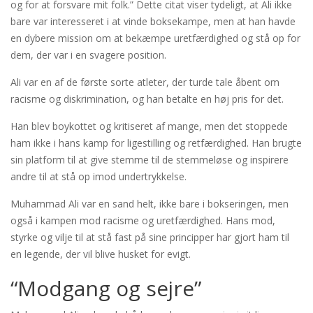
og for at forsvare mit folk.” Dette citat viser tydeligt, at Ali ikke
bare var interesseret i at vinde boksekampe, men at han havde
en dybere mission om at bekæmpe uretfærdighed og stå op for
dem, der var i en svagere position.
Ali var en af de første sorte atleter, der turde tale åbent om
racisme og diskrimination, og han betalte en høj pris for det.
Han blev boykottet og kritiseret af mange, men det stoppede
ham ikke i hans kamp for ligestilling og retfærdighed. Han brugte
sin platform til at give stemme til de stemmeløse og inspirere
andre til at stå op imod undertrykkelse.
Muhammad Ali var en sand helt, ikke bare i bokseringen, men
også i kampen mod racisme og uretfærdighed. Hans mod,
styrke og vilje til at stå fast på sine principper har gjort ham til
en legende, der vil blive husket for evigt.
“Modgang og sejre”