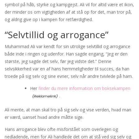
symbol på håb, styrke og kampgejst. Ali vil for altid være et ikon,
der minder os om vigtigheden af at stå op for det, man tror på,
og aldrig give op i kampen for retfærdighed.
“Selvtillid og arrogance”
Muhammad Ali var kendt for sin utrolige selvtillid og arrogance
både inde i ringen og udenfor. Han sagde engang, “Jeg er den
største, jeg sagde det selv, før jeg vidste det.” Denne
selvsikkerhed var en af hans hemmeligheder til succes, da han
troede på sig selv og sine evner, selv når andre tvivlede på ham.
Her
finder du mere information om boksekampen
.
Ali mente, at man skal tro på sig selv og vise verden, hvad man
er værd, uanset hvad andre måtte sige.
Hans arrogance blev ofte misforstået som overlegen og
nedladende, men for Ali handlede det om at stå ved sig selv og