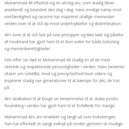
Muhammad Ali efterlod sig en utrolig arv, som stadig bliver
anerkendt og beundret den dag i dag. Hans modige kamp mod
uretfærdighed og racisme har inspireret utallige mennesker
verden over til at stå op imod undertrykkelse og diskrimination.
Ali’s evne til at stå fast på sine principper og ikke lade sig påvirke
af modstand har gjort ham til et ikon inden for både boksning
og menneskerettigheder.
Selv efter sin død er Muhammad Ali stadig en af de mest
citerede og respekterede personligheder i verden. Hans berømte
citater om selvtillid, mod og principfasthed lever videre og
inspirerer stadig nye generationer til at kæmpe for det, de tror
på.
Ali’s dedikation til at bruge sin berømmelse til at skabe positiv
forandring i verden har gjort ham til et forbillede for mange.
Muhammad Ali’s arv strækker sig langt ud over bokseringen.
Han har efterladt et varigt indtryk på verden gennem sit modige