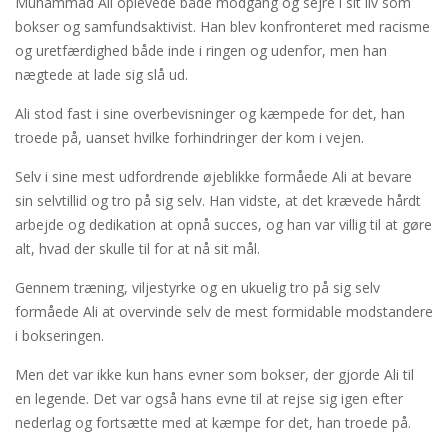
Muhammad Ali oplevede både modgang og sejre i sit liv som
bokser og samfundsaktivist. Han blev konfronteret med racisme
og uretfærdighed både inde i ringen og udenfor, men han
nægtede at lade sig slå ud.
Ali stod fast i sine overbevisninger og kæmpede for det, han
troede på, uanset hvilke forhindringer der kom i vejen.
Selv i sine mest udfordrende øjeblikke formåede Ali at bevare
sin selvtillid og tro på sig selv. Han vidste, at det krævede hårdt
arbejde og dedikation at opnå succes, og han var villig til at gøre
alt, hvad der skulle til for at nå sit mål.
Gennem træning, viljestyrke og en ukuelig tro på sig selv
formåede Ali at overvinde selv de mest formidable modstandere
i bokseringen.
Men det var ikke kun hans evner som bokser, der gjorde Ali til
en legende. Det var også hans evne til at rejse sig igen efter
nederlag og fortsætte med at kæmpe for det, han troede på.