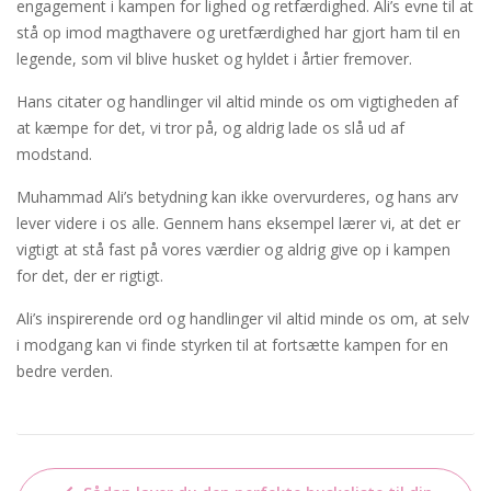
engagement i kampen for lighed og retfærdighed. Ali’s evne til at
stå op imod magthavere og uretfærdighed har gjort ham til en
legende, som vil blive husket og hyldet i årtier fremover.
Hans citater og handlinger vil altid minde os om vigtigheden af
at kæmpe for det, vi tror på, og aldrig lade os slå ud af
modstand.
Muhammad Ali’s betydning kan ikke overvurderes, og hans arv
lever videre i os alle. Gennem hans eksempel lærer vi, at det er
vigtigt at stå fast på vores værdier og aldrig give op i kampen
for det, der er rigtigt.
Ali’s inspirerende ord og handlinger vil altid minde os om, at selv
i modgang kan vi finde styrken til at fortsætte kampen for en
bedre verden.
Indlægsnavigation