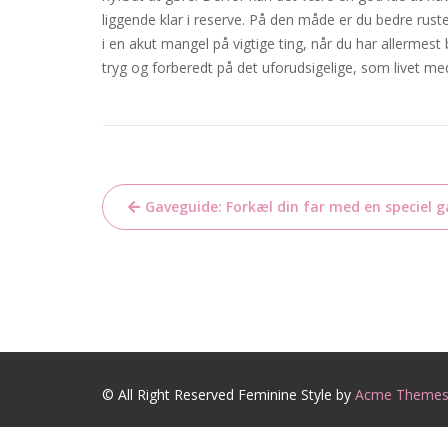
liggende klar i reserve. På den måde er du bedre ruste
i en akut mangel på vigtige ting, når du har allermes
tryg og forberedt på det uforudsigelige, som livet me
Indlægsnavigation
Gaveguide: Forkæl din far med en speciel g
© All Right Reserved
Feminine Style by
Acme Theme