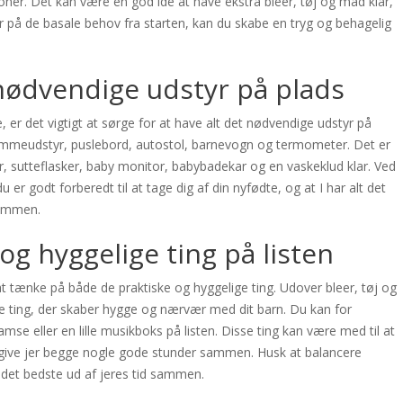
ioner. Det kan være en god idé at have ekstra bleer, tøj og mad klar,
yr på de basale behov fra starten, kan du skabe en tryg og behagelig
 nødvendige udstyr på plads
e, er det vigtigt at sørge for at have alt det nødvendige udstyr på
, ammeudstyr, puslebord, autostol, barnevogn og termometer. Det er
, sutteflasker, baby monitor, babybadekar og en vaskeklud klar. Ved
u er godt forberedt til at tage dig af din nyfødte, og at I har alt det
sammen.
og hyggelige ting på listen
t at tænke på både de praktiske og hyggelige ting. Udover bleer, tøj og
re ting, der skaber hygge og nærvær med dit barn. Du kan for
se eller en lille musikboks på listen. Disse ting kan være med til at
 give jer begge nogle gode stunder sammen. Husk at balancere
 det bedste ud af jeres tid sammen.