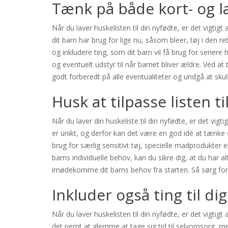
Tænk på både kort- og 
Når du laver huskelisten til din nyfødte, er det vigti
dit barn har brug for lige nu, såsom bleer, tøj i den 
og inkludere ting, som dit barn vil få brug for senere h
og eventuelt udstyr til når barnet bliver ældre. Ved a
godt forberedt på alle eventualiteter og undgå at skull
Husk at tilpasse listen t
Når du laver din huskeliste til din nyfødte, er det vigti
er unikt, og derfor kan det være en god idé at tænke o
brug for særlig sensitivt tøj, specielle madprodukter 
barns individuelle behov, kan du sikre dig, at du har a
imødekomme dit barns behov fra starten. Så sørg for a
Inkluder også ting til dig
Når du laver huskelisten til din nyfødte, er det vigtigt 
det nemt at glemme at tage sig tid til selvomsorg, men 