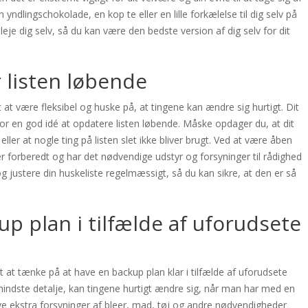
n yndlingschokolade, en kop te eller en lille forkælelse til dig selv på
je dig selv, så du kan være den bedste version af dig selv for dit
 listen løbende
gt at være fleksibel og huske på, at tingene kan ændre sig hurtigt. Dit
for en god idé at opdatere listen løbende. Måske opdager du, at dit
ler at nogle ting på listen slet ikke bliver brugt. Ved at være åben
 er forberedt og har det nødvendige udstyr og forsyninger til rådighed
e og justere din huskeliste regelmæssigt, så du kan sikre, at den er så
up plan i tilfælde af uforudsete
igt at tænke på at have en backup plan klar i tilfælde af uforudsete
 mindste detalje, kan tingene hurtigt ændre sig, når man har med en
ve ekstra forsyninger af bleer, mad, tøj og andre nødvendigheder