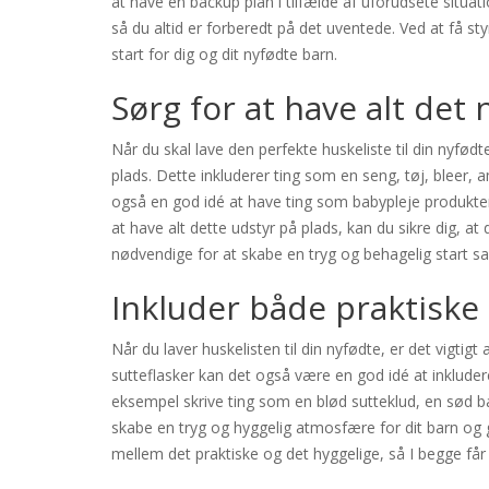
at have en backup plan i tilfælde af uforudsete situat
så du altid er forberedt på det uventede. Ved at få st
start for dig og dit nyfødte barn.
Sørg for at have alt det
Når du skal lave den perfekte huskeliste til din nyfødt
plads. Dette inkluderer ting som en seng, tøj, bleer
også en god idé at have ting som babypleje produkter
at have alt dette udstyr på plads, kan du sikre dig, at d
nødvendige for at skabe en tryg og behagelig start 
Inkluder både praktiske 
Når du laver huskelisten til din nyfødte, er det vigtig
sutteflasker kan det også være en god idé at inklude
eksempel skrive ting som en blød sutteklud, en sød bam
skabe en tryg og hyggelig atmosfære for dit barn og
mellem det praktiske og det hyggelige, så I begge får