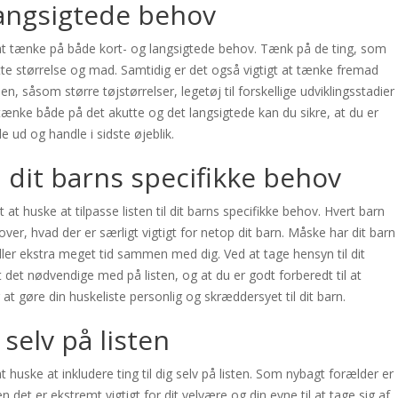
langsigtede behov
gt at tænke på både kort- og langsigtede behov. Tænk på de ting, som
rette størrelse og mad. Samtidig er det også vigtigt at tænke fremad
en, såsom større tøjstørrelser, legetøj til forskellige udviklingsstadier
t tænke både på det akutte og det langsigtede kan du sikre, at du er
e ud og handle i sidste øjeblik.
il dit barns specifikke behov
gt at huske at tilpasse listen til dit barns specifikke behov. Hvert barn
ver, hvad der er særligt vigtigt for netop dit barn. Måske har dit barn
eller ekstra meget tid sammen med dig. Ved at tage hensyn til dit
lt det nødvendige med på listen, og at du er godt forberedt til at
t gøre din huskeliste personlig og skræddersyet til dit barn.
 selv på listen
at huske at inkludere ting til dig selv på listen. Som nybagt forælder er
det er ekstremt vigtigt for dit velvære og din evne til at tage sig af