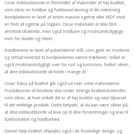
Cinas’ indskudsborde er fremstillet af materialer af høj kvalitet,
som sikrer en holdbar og funktionel løsning til din indretning.
Bordpladerne er lavet af enten massivt egetræ eller MDF med
en finér af egetræ på toppen. Disse materialer er ikke blot
æstetisk tiltalende, men også holdbare og modstandsdygtige
over for skader og ridser.
Bordbenene er lavet af pulverlakeret stål, som giver en moderne
og stilfuld kontrast til bordpladernes varme træfarver. Stålet er
også modstandsdygtigt over for rust og korrosion, hvilket sikrer,
at dine indskudsborde vil holde i mange år.
Cinas’ fokus på kvalitet går også ud over selve materialerne.
Produktionen af bordene sker under strenge kvalitetskontroller,
som sikrer, at hver enkelt del er af høj kvalitet og nøje tilpasset
til det endelige produkt. Dette betyder, at du kan være sikker på,
at dine indskudsborde vil leve op til dine forventninger og krav til
funktionalitet og holdbarhed.
Denne høje kvalitet afspejles også i de forskellige design- og