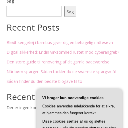
Søg
Søg
Recent Posts
Blødt sengetøj i bambus giver dig en behagelig nattesøvn
Digital sikkerhed: Er din virksomhed rustet mod cyberangreb?
Den store guide til renovering af dit gamle badeværelse
Når børn spørger: Sådan tackler du de sværeste spørgsmål
Sådan finder du den bedste biogave til to
Recent Comments
Vi bruger kun nødvendige cookies
Cookies anvendes udelukkende for at sikre,
Der er ingen kommentarer at vise.
at hjemmesiden fungerer korrekt.
Disse cookies sættes af os og slettes