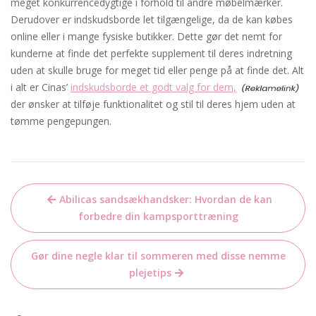
meget konkurrencedygtige i forhold til andre møbelmærker.
Derudover er indskudsborde let tilgængelige, da de kan købes
online eller i mange fysiske butikker. Dette gør det nemt for
kunderne at finde det perfekte supplement til deres indretning
uden at skulle bruge for meget tid eller penge på at finde det. Alt
i alt er Cinas’
indskudsborde et godt valg for dem,
der ønsker at tilføje funktionalitet og stil til deres hjem uden at
tømme pengepungen.
Indlægsnavigation
Abilicas sandsækhandsker: Hvordan de kan
forbedre din kampsporttræning
Gør dine negle klar til sommeren med disse nemme
plejetips