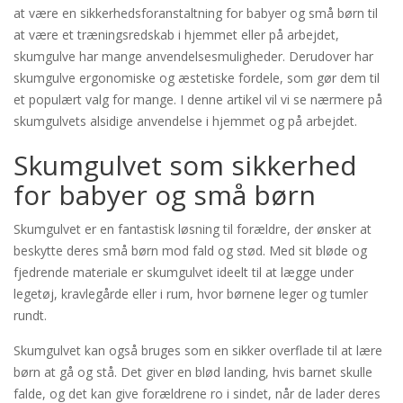
at være en sikkerhedsforanstaltning for babyer og små børn til
at være et træningsredskab i hjemmet eller på arbejdet,
skumgulve har mange anvendelsesmuligheder. Derudover har
skumgulve ergonomiske og æstetiske fordele, som gør dem til
et populært valg for mange. I denne artikel vil vi se nærmere på
skumgulvets alsidige anvendelse i hjemmet og på arbejdet.
Skumgulvet som sikkerhed
for babyer og små børn
Skumgulvet er en fantastisk løsning til forældre, der ønsker at
beskytte deres små børn mod fald og stød. Med sit bløde og
fjedrende materiale er skumgulvet ideelt til at lægge under
legetøj, kravlegårde eller i rum, hvor børnene leger og tumler
rundt.
Skumgulvet kan også bruges som en sikker overflade til at lære
børn at gå og stå. Det giver en blød landing, hvis barnet skulle
falde, og det kan give forældrene ro i sindet, når de lader deres