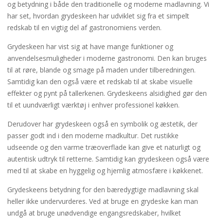
og betydning i både den traditionelle og moderne madlavning. Vi
har set, hvordan grydeskeen har udviklet sig fra et simpelt
redskab til en vigtig del af gastronomiens verden.
Grydeskeen har vist sig at have mange funktioner og
anvendelsesmuligheder i moderne gastronomi. Den kan bruges
til at røre, blande og smage på maden under tilberedningen.
Samtidig kan den også være et redskab til at skabe visuelle
effekter og pynt på tallerkenen. Grydeskeens alsidighed gør den
til et uundværligt værktøj i enhver professionel køkken.
Derudover har grydeskeen også en symbolik og æstetik, der
passer godt ind i den moderne madkultur. Det rustikke
udseende og den varme træoverflade kan give et naturligt og
autentisk udtryk til retterne. Samtidig kan grydeskeen også være
med til at skabe en hyggelig og hjemlig atmosfære i køkkenet.
Grydeskeens betydning for den bæredygtige madlavning skal
heller ikke undervurderes. Ved at bruge en grydeske kan man
undgå at bruge unødvendige engangsredskaber, hvilket