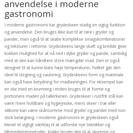
anvendelse i moderne
gastronomi
I moderne gastronomi har grydeskeen stadig en vigtig funktion
og anvendelse. Den bruges ikke kun til at røre i gryder og
pander, men også til at skabe komplekse smagskombinationer
og teksturer i retterne. Grydeskeens lange skaft og bredde giver
kokken mulighed for at nå ned i dybe gryder og pande, samtidig
med at den kan håndtere store mængder mad. Den er også
designet til at kunne klare høje temperaturer, hvilket gør den
ideel til stegning og sautering. Grydeskeens form og materiale
kan også have betydning for madlavningen. For eksempel kan
en ske med en krumning i enden bruges til at forme og
portionere maden på tallerkenen. Grydeskeer i rustfrit stål kan
være mere holdbare og hygiejniske, mens skeer i træ eller
silikone kan være skånsomme mod gryder og pander med non-
stick belægning. I moderne gastronomi er grydeskeen også
blevet et vigtigt værktøj til at udforske nye teknikker og
tilberedningsmetoder. Kokke bruger den til at skumme og