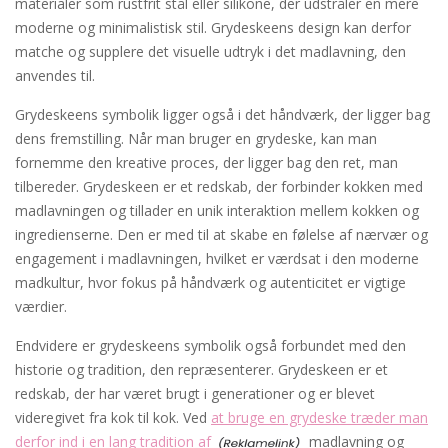
materialer som rustfrit stål eller silikone, der udstråler en mere
moderne og minimalistisk stil. Grydeskeens design kan derfor
matche og supplere det visuelle udtryk i det madlavning, den
anvendes til.
Grydeskeens symbolik ligger også i det håndværk, der ligger bag
dens fremstilling. Når man bruger en grydeske, kan man
fornemme den kreative proces, der ligger bag den ret, man
tilbereder. Grydeskeen er et redskab, der forbinder kokken med
madlavningen og tillader en unik interaktion mellem kokken og
ingredienserne. Den er med til at skabe en følelse af nærvær og
engagement i madlavningen, hvilket er værdsat i den moderne
madkultur, hvor fokus på håndværk og autenticitet er vigtige
værdier.
Endvidere er grydeskeens symbolik også forbundet med den
historie og tradition, den repræsenterer. Grydeskeen er et
redskab, der har været brugt i generationer og er blevet
videregivet fra kok til kok. Ved
at bruge en grydeske træder man
derfor ind i en lang tradition af
madlavning og