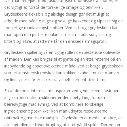
Når man arbejder med fusion af gastronomiske traditioner, er
det vigtigt at forstå de forskellige smage og teknikker.
Grydeskeens fleksible og alsidige design gør det muligt at
arbejde med både østlige og vestlige køkkener og tilpasse sig de
forskellige madlavningsteknikker. Ved at bruge grydeskeen kan
man opnå den perfekte balance mellem sødt, surt, salt og
bittert og sikre, at retterne får den ønskede smagsprofil.
Grydeskeen spiller også en vigtig rolle i den æstetiske oplevelse
af maden. Den kan bruges til at pynte og anrette retterne på en
indbydende og appetitvækkende måde. Ved at bruge grydeskeen
som et kunstnerisk redskab kan kokken skabe smukke mønstre
og linjer, der tilføjer et ekstra visuelt element til retterne.
En af de mest interessante aspekter ved grydeskeen i fusionen
af gastronomiske traditioner er dens betydning for den
bæredygtige madlavning. Ved at kombinere forskellige
ingredienser og teknikker kan man udnytte ressourcerne
optimalt og mindske madspild. Grydeskeen er med til at sikre, at
alle ingredienser bliver brugt og at intet går til spilde. Dermed er