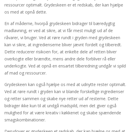
ressourcer optimalt. Grydeskeen er et redskab, der kan hjælpe
os med at opnå dette.
En af måderne, hvorpå grydeskeen bidrager til bæredygtig
madlavning, er ved at sikre, at vi får mest muligt ud af de
råvarer, vi bruger. Ved at røre rundt i gryden med grydeskeen
kan vi sikre, at ingredienserne bliver jævnt fordelt og tilberedt.
Dette reducerer risikoen for, at enkelte dele af retten bliver
overkogte eller brændte, mens andre dele forbliver rå eller
underkogte. Ved at opnå en ensartet tilberedning undgår vi spild
af mad og ressourcer.
Grydeskeen kan også hjælpe os med at udnytte rester optimalt.
Ved at røre rundt i gryden kan vi blande forskellige ingredienser
og retter sammen og skabe nye retter ud af resterne. Dette
bidrager ikke kun til at undgå madspild, men det giver også
mulighed for at være kreativ i køkkenet og skabe spændende
smagskombinationer.
Derudover er grydeskeen et redskab, der kan hjælpe os med at