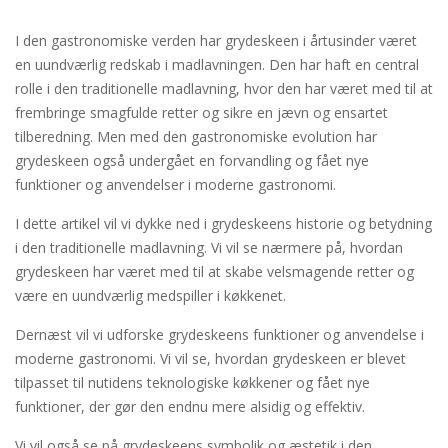
I den gastronomiske verden har grydeskeen i årtusinder været
en uundværlig redskab i madlavningen. Den har haft en central
rolle i den traditionelle madlavning, hvor den har været med til at
frembringe smagfulde retter og sikre en jævn og ensartet
tilberedning. Men med den gastronomiske evolution har
grydeskeen også undergået en forvandling og fået nye
funktioner og anvendelser i moderne gastronomi.
I dette artikel vil vi dykke ned i grydeskeens historie og betydning
i den traditionelle madlavning. Vi vil se nærmere på, hvordan
grydeskeen har været med til at skabe velsmagende retter og
være en uundværlig medspiller i køkkenet.
Dernæst vil vi udforske grydeskeens funktioner og anvendelse i
moderne gastronomi. Vi vil se, hvordan grydeskeen er blevet
tilpasset til nutidens teknologiske køkkener og fået nye
funktioner, der gør den endnu mere alsidig og effektiv.
Vi vil også se på grydeskeens symbolik og æstetik i den