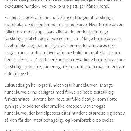
eksklusive hundekurve, hvor pris og stil går hånd i hånd.
Et andet aspekt af denne udvikling er brugen af forskellige
materialer og design i moderne hundekurve. Hvor hundekurven
tidligere var en simpel kurv eller pude, er der nu mange
forskellige muligheder at vælge imellem. Nogle hundekurve er
lavet af blødt og behageligt stof, der minder om vores egne
senge, mens andre er lavet af mere holdbare materialer som
læder eller træ. Derudover kan man også finde hundekurve med
forskellige mønstre, farver og teksturer, der kan matche enhver
indretningsstil.
Luksusdesign har også fundet vej til hundekurven. Mange
hundekurve er nu designet med fokus på både æstetik og
funktionalitet. Kurvene kan have stilfulde detaljer som flotte
syninger, broderier eller smukke knapper. Der er også
hundekurve, der kan tilpasses efter hundens størrelse og behov,
så den får den mest behagelige og komfortable oplevelse.