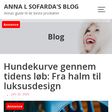
Skip
ANNA L SOFARDA'S BLOG
to
Annas guide til de beste produkter
content
Annonce
Blog
Hundekurve gennem
tidens løb: Fra halm til
luksusdesign
juli 23, 2023
Annonce