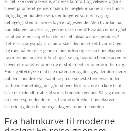
er det ikke overraskende, at deres komfort og velvære også er
blevet prioriteret gennem tiden. En nøglekomponent i en hunds
dagligdag er hundekurven, der fungerer som et trygt og
behageligt sted for vores loyale følgesvende. Men hvordan har
hundekurven udviklet sig gennem historien? Hvordan er den gået
fra at være en simpel halmkurv til et luksuriøst designobjekt?
Dette er spørgsmål, vi vil udforske i denne artikel, hvor vi tager
dig med på en rejse gennem tidens løb og ser på hundekurvens
fascinerende udvikling. Vi vil også se på, hvordan hundekurven er
blevet et modefænomen og et statement i moderne indretning.
Endelig vil vi dykke ned i de materialer og designs, der dominerer
nutidens hundekurve, samt se på de seneste tendenser inden
for hundeindretning, der går ud over blot at være en kurv til at
blive et fuldendt møbel til vores firbenede venner. Så tag med os
på denne spændende rejse, hvor vi udforsker hundekurvens
historie og dens betydning i dagens moderne verden.
Fra halmkurve til moderne
design: En rejse gennem