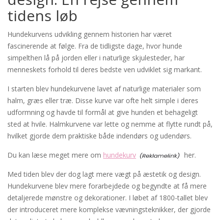
tidens løb
Hundekurvens udvikling gennem historien har været
fascinerende at følge. Fra de tidligste dage, hvor hunde
simpelthen lå på jorden eller i naturlige skjulesteder, har
menneskets forhold til deres bedste ven udviklet sig markant.
I starten blev hundekurvene lavet af naturlige materialer som
halm, græs eller træ. Disse kurve var ofte helt simple i deres
udformning og havde til formål at give hunden et behageligt
sted at hvile. Halmkurvene var lette og nemme at flytte rundt på,
hvilket gjorde dem praktiske både indendørs og udendørs.
Du kan læse meget mere om
hundekurv
her.
Med tiden blev der dog lagt mere vægt på æstetik og design.
Hundekurvene blev mere forarbejdede og begyndte at få mere
detaljerede mønstre og dekorationer. I løbet af 1800-tallet blev
der introduceret mere komplekse vævningsteknikker, der gjorde