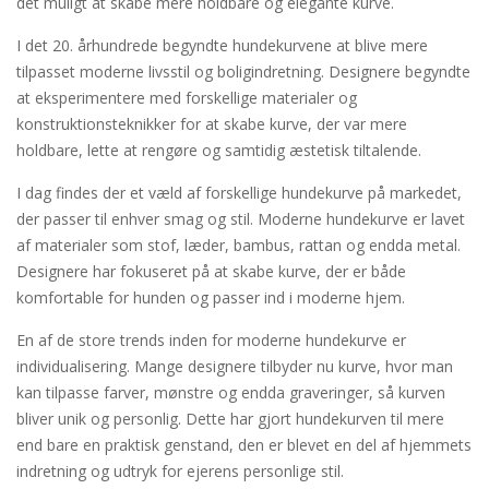
det muligt at skabe mere holdbare og elegante kurve.
I det 20. århundrede begyndte hundekurvene at blive mere
tilpasset moderne livsstil og boligindretning. Designere begyndte
at eksperimentere med forskellige materialer og
konstruktionsteknikker for at skabe kurve, der var mere
holdbare, lette at rengøre og samtidig æstetisk tiltalende.
I dag findes der et væld af forskellige hundekurve på markedet,
der passer til enhver smag og stil. Moderne hundekurve er lavet
af materialer som stof, læder, bambus, rattan og endda metal.
Designere har fokuseret på at skabe kurve, der er både
komfortable for hunden og passer ind i moderne hjem.
En af de store trends inden for moderne hundekurve er
individualisering. Mange designere tilbyder nu kurve, hvor man
kan tilpasse farver, mønstre og endda graveringer, så kurven
bliver unik og personlig. Dette har gjort hundekurven til mere
end bare en praktisk genstand, den er blevet en del af hjemmets
indretning og udtryk for ejerens personlige stil.