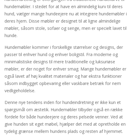
hundemøbler. I stedet for at have en almindelig kurv til deres
hund, vælger mange hundeejere nu at integrere hundemøbler i
deres hjem. Disse møbler er designet til at ligne almindelige
møbler, såsom stole, sofaer og senge, men er specielt lavet til
hunde.
Hundemøbler kommer i forskellige størrelser og designs, der
passer til enhver hund og enhver boligstil. Fra moderne og
minimalistiske designs til mere traditionelle og luksuriøse
møbler, er der noget for enhver smag. Mange hundemøbler er
også lavet af høj kvalitet materialer og har ekstra funktioner
såsom indbygget opbevaring eller vaskbare betræk for nem
vedligeholdelse.
Denne nye tendens inden for hundeindretning er ikke kun et
spørgsmål om æstetik. Hundemøbler tilbyder også en række
fordele for både hundeejere og deres pelsede venner. Ved at
give hunden sit eget møbel, hjælper det med at opretholde en
tydelig grænse mellem hundens plads og resten af hjemmet.