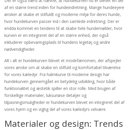
Det er også værd at nævne, at hundekurven nu er blevet en del
af en større trend inden for hundeindretning. Mange hundeejere
ønsker at skabe et stilfuldt og moderne miljø for deres hunde,
hvor hundekurven passer ind i den samlede indretning. Der er
endda kommet en tendens til at skabe hele hundemøbler, hvor
kurven er en integreret del af en større enhed, der også
inkluderer opbevaringsplads til hundens legetøj og andre
nødvendigheder.
Alt i alt er hundekurven blevet et modefænomen, der afspejler
vores ønske om at skabe en stilfuld og komfortabel tilværelse
for vores kæledyr. Fra halmkurve til moderne design har
hundekurven gennemgået en betydelig udvikling, hvor både
funktionalitet og æstetik spiller en stor rolle. Med brugen af
forskellige materialer, luksuriøse detaljer og
tilpasningsmuligheder er hundekurven blevet en integreret del af
vores hjem og en vigtig del af vores kæledyrs velvære.
Materialer og design: Trends