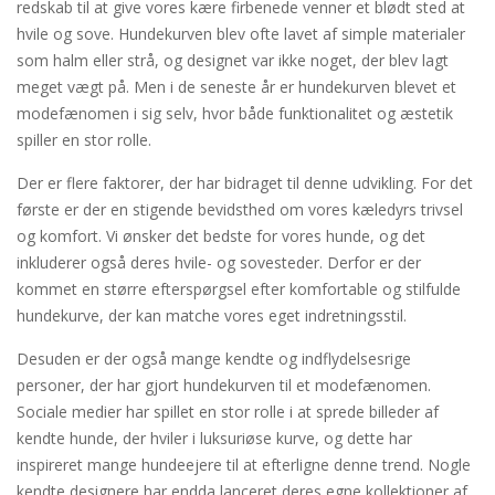
redskab til at give vores kære firbenede venner et blødt sted at
hvile og sove. Hundekurven blev ofte lavet af simple materialer
som halm eller strå, og designet var ikke noget, der blev lagt
meget vægt på. Men i de seneste år er hundekurven blevet et
modefænomen i sig selv, hvor både funktionalitet og æstetik
spiller en stor rolle.
Der er flere faktorer, der har bidraget til denne udvikling. For det
første er der en stigende bevidsthed om vores kæledyrs trivsel
og komfort. Vi ønsker det bedste for vores hunde, og det
inkluderer også deres hvile- og sovesteder. Derfor er der
kommet en større efterspørgsel efter komfortable og stilfulde
hundekurve, der kan matche vores eget indretningsstil.
Desuden er der også mange kendte og indflydelsesrige
personer, der har gjort hundekurven til et modefænomen.
Sociale medier har spillet en stor rolle i at sprede billeder af
kendte hunde, der hviler i luksuriøse kurve, og dette har
inspireret mange hundeejere til at efterligne denne trend. Nogle
kendte designere har endda lanceret deres egne kollektioner af