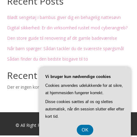
Recent Posts
Blødt sengetøj i bambus giver dig en behagelig nattesøvn
Digital sikkerhed: Er din virksomhed rustet mod cyberangreb?
Den store guide til renovering af dit gamle badeværelse
Når børn spørger: Sådan tackler du de sværeste spørgsmål
Sådan finder du den bedste biogave til to
Recent Comments
Vi bruger kun nødvendige cookies
Cookies anvendes udelukkende for at sikre,
Der er ingen kommentarer at vise.
at hjemmesiden fungerer korrekt.
Disse cookies sættes af os og slettes
automatisk, når din session slutter eller efter
kort tid.
© All Right Reserved
Feminine Style by
Acme Themes
OK