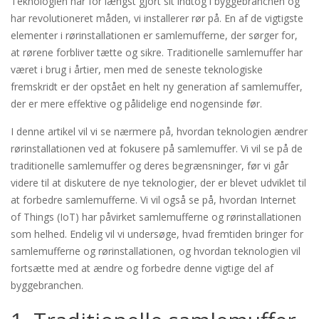
Teknologien har for længst gjort sit indtog i byggebranchen og
har revolutioneret måden, vi installerer rør på. En af de vigtigste
elementer i rørinstallationen er samlemufferne, der sørger for,
at rørene forbliver tætte og sikre. Traditionelle samlemuffer har
været i brug i årtier, men med de seneste teknologiske
fremskridt er der opstået en helt ny generation af samlemuffer,
der er mere effektive og pålidelige end nogensinde før.
I denne artikel vil vi se nærmere på, hvordan teknologien ændrer
rørinstallationen ved at fokusere på samlemuffer. Vi vil se på de
traditionelle samlemuffer og deres begrænsninger, før vi går
videre til at diskutere de nye teknologier, der er blevet udviklet til
at forbedre samlemufferne. Vi vil også se på, hvordan Internet
of Things (IoT) har påvirket samlemufferne og rørinstallationen
som helhed. Endelig vil vi undersøge, hvad fremtiden bringer for
samlemufferne og rørinstallationen, og hvordan teknologien vil
fortsætte med at ændre og forbedre denne vigtige del af
byggebranchen.