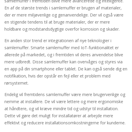
samlemuffer i fremtiden blive mere avancerede og intelligente.
En af de største trends i samlemuffer er brugen af materialer,
der er mere miljøvenlige og genanvendelige. Der vil også være
en stigende tendens til at bruge materialer, der er mere
holdbare og modstandsdygtige overfor korrosion og skader.
En anden stor trend er integrationen af nye teknologier i
samlemuffer. Smarte samlemuffer med IoT-funktionalitet er
allerede på markedet, og i fremtiden vil deres anvendelse blive
mere udbredt. Disse samlemuffer kan overvåges og styres via
en app på din smartphone eller tablet. De kan også sende dig en
notifikation, hvis der opstår en fejl eller et problem med
rørsystemet.
Endelig vil fremtidens samlemuffer være mere brugervenlige og
nemme at installere. De vil være lettere og mere ergonomiske
at håndtere, og vil kræve mindre tid og udstyr til installation.
Dette vil gøre det muligt for installatører at arbejde mere
effektivt og reducere installationsomkostningerne for kunderne.