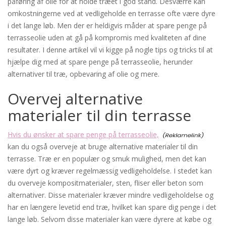
påføring af olie for at holde træet i god stand. Desværre kan
omkostningerne ved at vedligeholde en terrasse ofte være dyre
i det lange løb. Men der er heldigvis måder at spare penge på
terrasseolie uden at gå på kompromis med kvaliteten af ​​dine
resultater. I denne artikel vil vi kigge på nogle tips og tricks til at
hjælpe dig med at spare penge på terrasseolie, herunder
alternativer til træ, opbevaring af olie og mere.
Overvej alternative
materialer til din terrasse
Hvis du ønsker at spare penge på terrasseolie,
kan du også overveje at bruge alternative materialer til din
terrasse. Træ er en populær og smuk mulighed, men det kan
være dyrt og kræver regelmæssig vedligeholdelse. I stedet kan
du overveje kompositmaterialer, sten, fliser eller beton som
alternativer. Disse materialer kræver mindre vedligeholdelse og
har en længere levetid end træ, hvilket kan spare dig penge i det
lange løb. Selvom disse materialer kan være dyrere at købe og