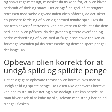
og snavs regelmæssigt, mindsker du risikoen for, at olien bliver
nedbrudt af skidt og snavs. Det er også en god idé at rengøre
terrassen med sæbe og vand inden olien påføres, da det sikrer
en jævnere fordeling af olien og dermed mindre spild. Hvis du
har træplanker på terrassen, kan det være en fordel at slibe dem
ned inden olien påføres, da det giver en glattere overflade og
bedre vedhæftning af olien. Ved at følge disse enkle trin kan du
forlænge levetiden på din terrasseolie og dermed spare penge i
det lange løb.
Opbevar olien korrekt for at
undgå spild og spildte penge
Det er vigtigt at opbevare terrasseolien korrekt, hvis man vil
undgå spild og spildte penge. Hvis olien ikke opbevares korrekt,
kan den miste sin kvalitet og blive ødelagt. Det kan betyde, at
man bliver nødt til at købe ny olie, selvom man stadig har en del
tilbage i flasken.