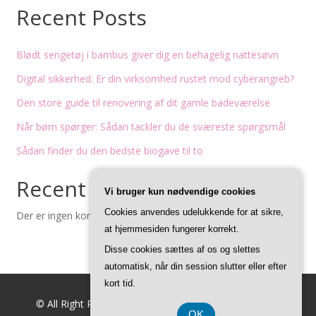
Recent Posts
Blødt sengetøj i bambus giver dig en behagelig nattesøvn
Digital sikkerhed: Er din virksomhed rustet mod cyberangreb?
Den store guide til renovering af dit gamle badeværelse
Når børn spørger: Sådan tackler du de sværeste spørgsmål
Sådan finder du den bedste biogave til to
Recent Comments
Vi bruger kun nødvendige cookies
Cookies anvendes udelukkende for at sikre,
Der er ingen kommentarer at vise.
at hjemmesiden fungerer korrekt.
Disse cookies sættes af os og slettes
automatisk, når din session slutter eller efter
kort tid.
© All Right Reserved
Feminine Style by
Acme Themes
OK