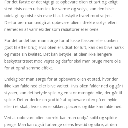
For det første er det vigtigt at opbevare olien et tørt og køligt
sted. Hvis olien udsættes for varme og sollys, kan den blive
ødelagt og miste sin evne til at beskytte træet mod vejret.
Derfor bør man undgå at opbevare olien i direkte sollys eller i
nærheden af varmekilder som radiatorer eller ovne.
For det andet bør man sørge for at lukke flasken eller dunken
godt til efter brug. Hvis olien er udsat for luft, kan den blive harsk
og miste sin kvalitet. Det kan betyde, at olien ikke længere
beskytter træet mod vejret og derfor skal man bruge mere olie
for at opnå samme effekt.
Endelig bør man sørge for at opbevare olien et sted, hvor den
ikke kan falde ned eller blive væltet. Hvis olien falder ned og går i
stykker, kan det betyde spild og en stor mængde olie, der går til
spilde. Det er derfor en god idé at opbevare olien på en hylde
eller i et skab, hvor den er sikkert placeret og ikke kan falde ned.
Ved at opbevare olien korrekt kan man undgå spild og spildte
penge. Man kan også forlænge oliens levetid og sikre, at den