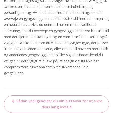
forskellige designs og stile at vælge imellem, så det er vigtigt at
tænke over, hvad der passer bedst til din indretning og
personlige smag. Hvis du har en moderne indretning, kan du
overveje en gyngevugge i en minimalistisk stil med rene linjer og
en neutral farve. Hvis du derimod har en mere traditionel
indretning, kan du overveje en gyngevugge i en mere klassisk stil
med detaljerede udskæringer og en varm træfarve. Det er også
vigtigt at tænke over, om du vil have en gyngevugge, der passer
til din øvrige børnemøbelserie, eller om du vil have en mere unik
og anderledes gyngevugge, der skiller sig ud. Uanset hvad du
vælger, er det vigtigt at huske på, at design og stil ikke bør
kompromittere funktionaliteten og sikkerheden i din
gyngevugge.
Indlægsnavigation
Sådan vedligeholder du din pizzaovn for at sikre
dens lang levetid