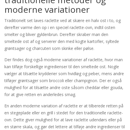
moderne variationer
Traditionelt set laves raclette ved at skære en halv ost i to, og
derefter varme den op i en speciel raclette-ovn, indtil osten
smelter og bliver gyldenbrun. Derefter skraber man den
smeltede ost af og serverer den med kogte kartofler, syltede
grøntsager og charcuteri som skinke eller pølse.
Der findes dog også moderne variationer af raclette, hvor man
kan tilføje forskellige ingredienser til den smeltede ost. Nogle
vælger at tilsætte krydderier som hvidløg og peber, mens andre
tilføjer grøntsager som broccoli eller champignon. Der er også
mulighed for at tilsætte andre oste såsom cheddar eller gouda,
for at give retten en anderledes smag.
En anden moderne variation af raclette er at tilberede retten på
en stegeplade eller en grill i stedet for den traditionelle raclette-
ovn. Dette giver mulighed for at lave raclette udendørs eller på
en større skala, og gør det lettere at tilføje andre ingredienser til