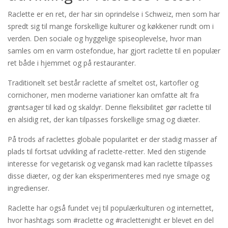
Raclette er en ret, der har sin oprindelse i Schweiz, men som har
spredt sig til mange forskellige kulturer og køkkener rundt om i
verden. Den sociale og hyggelige spiseoplevelse, hvor man
samles om en varm ostefondue, har gjort raclette til en populær
ret både i hjemmet og på restauranter.
Traditionelt set består raclette af smeltet ost, kartofler og
cornichoner, men moderne variationer kan omfatte alt fra
grøntsager til kød og skaldyr. Denne fleksibilitet gør raclette til
en alsidig ret, der kan tilpasses forskellige smag og diæter.
På trods af raclettes globale popularitet er der stadig masser af
plads til fortsat udvikling af raclette-retter. Med den stigende
interesse for vegetarisk og vegansk mad kan raclette tilpasses
disse diæter, og der kan eksperimenteres med nye smage og
ingredienser.
Raclette har også fundet vej til populærkulturen og internettet,
hvor hashtags som #raclette og #raclettenight er blevet en del