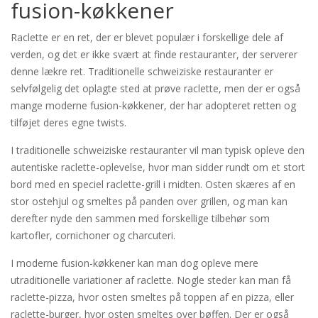
fusion-køkkener
Raclette er en ret, der er blevet populær i forskellige dele af
verden, og det er ikke svært at finde restauranter, der serverer
denne lækre ret. Traditionelle schweiziske restauranter er
selvfølgelig det oplagte sted at prøve raclette, men der er også
mange moderne fusion-køkkener, der har adopteret retten og
tilføjet deres egne twists.
I traditionelle schweiziske restauranter vil man typisk opleve den
autentiske raclette-oplevelse, hvor man sidder rundt om et stort
bord med en speciel raclette-grill i midten. Osten skæres af en
stor ostehjul og smeltes på panden over grillen, og man kan
derefter nyde den sammen med forskellige tilbehør som
kartofler, cornichoner og charcuteri.
I moderne fusion-køkkener kan man dog opleve mere
utraditionelle variationer af raclette. Nogle steder kan man få
raclette-pizza, hvor osten smeltes på toppen af en pizza, eller
raclette-burger, hvor osten smeltes over bøffen. Der er også