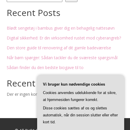
Recent Posts
Blødt sengetøj i bambus giver dig en behagelig nattesøvn
Digital sikkerhed: Er din virksomhed rustet mod cyberangreb?
Den store guide til renovering af dit gamle badeværelse
Når børn spørger: Sådan tackler du de sværeste spørgsmål
Sådan finder du den bedste biogave til to
Recent Comments
Vi bruger kun nødvendige cookies
Cookies anvendes udelukkende for at sikre,
Der er ingen kommentarer at vise.
at hjemmesiden fungerer korrekt.
Disse cookies sættes af os og slettes
automatisk, når din session slutter eller efter
kort tid.