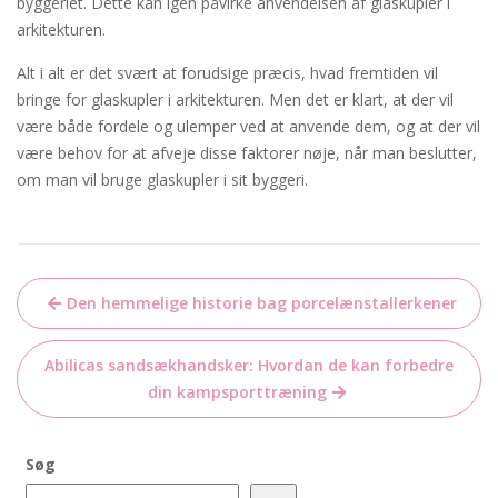
byggeriet. Dette kan igen påvirke anvendelsen af glaskupler i
arkitekturen.
Alt i alt er det svært at forudsige præcis, hvad fremtiden vil
bringe for glaskupler i arkitekturen. Men det er klart, at der vil
være både fordele og ulemper ved at anvende dem, og at der vil
være behov for at afveje disse faktorer nøje, når man beslutter,
om man vil bruge glaskupler i sit byggeri.
Indlægsnavigation
Den hemmelige historie bag porcelænstallerkener
Abilicas sandsækhandsker: Hvordan de kan forbedre
din kampsporttræning
Søg