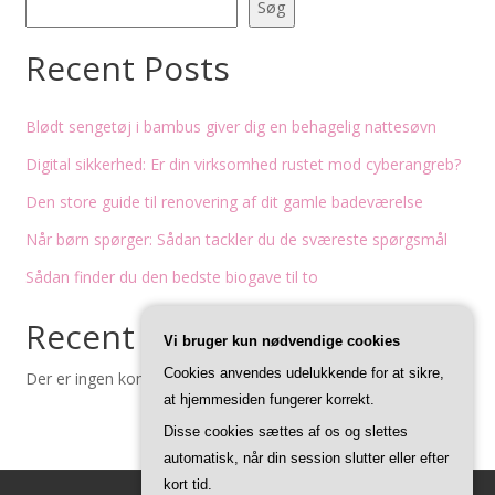
Søg
Recent Posts
Blødt sengetøj i bambus giver dig en behagelig nattesøvn
Digital sikkerhed: Er din virksomhed rustet mod cyberangreb?
Den store guide til renovering af dit gamle badeværelse
Når børn spørger: Sådan tackler du de sværeste spørgsmål
Sådan finder du den bedste biogave til to
Recent Comments
Vi bruger kun nødvendige cookies
Cookies anvendes udelukkende for at sikre,
Der er ingen kommentarer at vise.
at hjemmesiden fungerer korrekt.
Disse cookies sættes af os og slettes
automatisk, når din session slutter eller efter
kort tid.