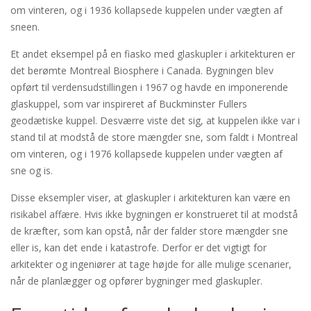
om vinteren, og i 1936 kollapsede kuppelen under vægten af
sneen.
Et andet eksempel på en fiasko med glaskupler i arkitekturen er
det berømte Montreal Biosphere i Canada. Bygningen blev
opført til verdensudstillingen i 1967 og havde en imponerende
glaskuppel, som var inspireret af Buckminster Fullers
geodætiske kuppel. Desværre viste det sig, at kuppelen ikke var i
stand til at modstå de store mængder sne, som faldt i Montreal
om vinteren, og i 1976 kollapsede kuppelen under vægten af
sne og is.
Disse eksempler viser, at glaskupler i arkitekturen kan være en
risikabel affære. Hvis ikke bygningen er konstrueret til at modstå
de kræfter, som kan opstå, når der falder store mængder sne
eller is, kan det ende i katastrofe. Derfor er det vigtigt for
arkitekter og ingeniører at tage højde for alle mulige scenarier,
når de planlægger og opfører bygninger med glaskupler.